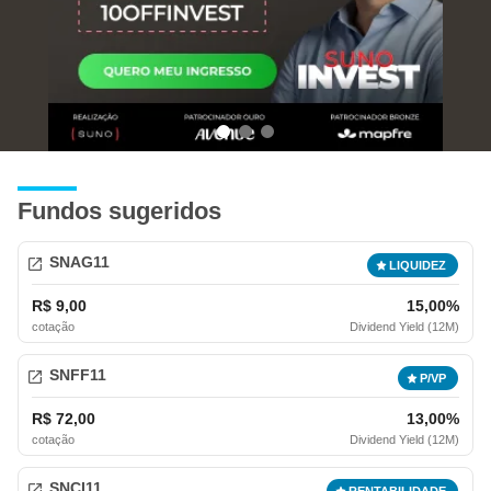
Fundos sugeridos
SNAG11
R$ 9,00
15,00%
cotação
Dividend Yield (12M)
SNFF11
R$ 72,00
13,00%
cotação
Dividend Yield (12M)
SNCI11