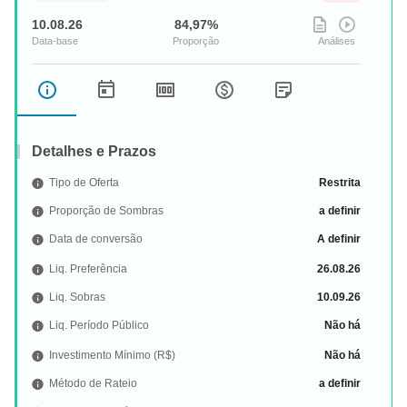
RNGO11
14.08.2026
RIO NEGRO
R$ 0,52
10.08.26
84,97%
HCHG11
14.08.2026
HECTARE RECEBÍVEIS HIGH GRADE
R$ 1,06
HREC11
14.08.2026
HEDGE RECEBIVEIS IMOB
R$ 0,10
Detalhes e Prazos
Tipo de Oferta
Restrita
HGLG11
14.08.2026
PÁTRIA LOGÍSTICA
R$ 1,17
Proporção de Sombras
a definir
Data de conversão
A definir
PEMA11
14.08.2026
Liq. Preferência
26.08.26
PERFORMA REAL ESTATE
R$ 0,53
Liq. Sobras
10.09.26
BBFO11
14.08.2026
Liq. Período Público
Não há
BB FUNDO DE FUNDOS
R$ 0,95
Investimento Mínimo (R$)
Não há
BTWR11
14.08.2026
Método de Rateio
a definir
BTOWERS FII
R$ 0,60