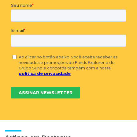
IMOB.
TGAR11
14.08.2026
TG ATIVO REAL
R$ 0,72
RBHY11
14.08.2026
RIO BRAVO CRÉDITO IMOB. HIGH YIELD
R$ 1,00
RBRD11
14.08.2026
RB CAPITAL RENDA II
R$ 0,55
PQAG11
14.08.2026
PARQUE ANHANGUERA FDO. INVEST. IMOB.
R$ 0,49
WPLZ11
14.08.2026
SHOPPING WEST PLAZA
R$ 0,37
JFLL11
14.08.2026
JFL LIVING FDO. INV. IMOB.
R$ 0,20