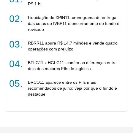
HGBL11
14.08.2026
R$ 1 bi
R$ 0,07
Liquidação do XPIN11: cronograma de entrega
AZPL11
14.08.2026
das cotas do IVBP11 e encerramento do fundo é
R$ 0,08
revisado
BBIG11
14.08.2026
RBRR11 apura R$ 14,7 milhões e vende quatro
R$ 0,03
operações com prejuízo
JSCR11
BTLG11 x HGLG11: confira as diferenças entre
14.08.2026
dois dos maiores FIIs de logística
R$ 0,10
BRCO11 aparece entre os FIIs mais
URHF11
14.08.2026
recomendados de julho; veja por que o fundo é
R$ 0,95
destaque
QNTS11
14.08.2026
R$ 0,17
INRD11
14.08.2026
R$ 0,72