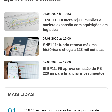
PMIS11
14.08.2026
07/08/2026 às 19:53
R$ 0,09
TRXF11: FII lucra R$ 60 milhões e
acelera expansão com aquisições em
SAPI11
14.08.2026
logística
R$ 0,11
07/08/2026 às 19:00
TVRI11
14.08.2026
SNEL11: fundo renova máxima
histórica e chega a 123 mil cotistas
R$ 1,05
VRTM11
14.08.2026
07/08/2026 às 19:00
R$ 0,09
IBBP11: FII aprova emissão de R$
228 mi para financiar investimentos
KORE11
14.08.2026
R$ 0,60
MAIS LIDAS
BTML11
14.08.2026
R$ 1,00
IVBP11 estreia com foco industrial e portfólio de