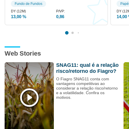
FIIP11
14.08.2026
Fundo de Fundos
Papé
R$ 1,42
13,00 %
0,86
14,00
NVIF11
14.08.2026
R$ 0,89
DIVS11
14.08.2026
R$ 1,20
Web Stories
XLPR11
14.08.2026
SNAG11: qual é a relação
R$ 0,38
risco/retorno do Fiagro?
O Fiagro SNAG11 conta com
RBFM11
14.08.2026
vantagens competitivas ao
R$ 0,11
considerar a relação risco/retorno
e a volatilidade. Confira os
motivos.
HIRE11
14.08.2026
R$ 0,95
KNHY11
13.08.2026
KINEA HIGH YIELD CRI
R$ 1,20