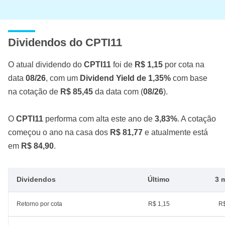
Dividendos do CPTI11
O atual dividendo do
CPTI11
foi de
R$ 1,15
por cota na
data
08/26
, com um
Dividend Yield de 1,35%
com base
na cotação de
R$ 85,45
da data com (
08/26
).
O
CPTI11
performa com alta este ano de
3,83%
. A cotação
começou o ano na casa dos
R$ 81,77
e atualmente está
em
R$ 84,90
.
Dividendos
Último
3 
Retorno por cota
R$ 1,15
R$