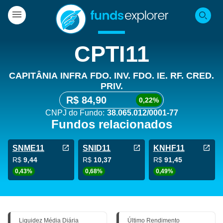
CPTI11
CAPITÂNIA INFRA FDO. INV. FDO. IE. RF. CRED.
PRIV.
R$ 84,90
0,22%
CNPJ do Fundo:
38.065.012/0001-77
Fundos relacionados
SNME11
SNID11
KNHF11
R$
9,44
R$
10,37
R$
91,45
0,43%
0,68%
0,49%
Liquidez Média Diária
Último Rendimento