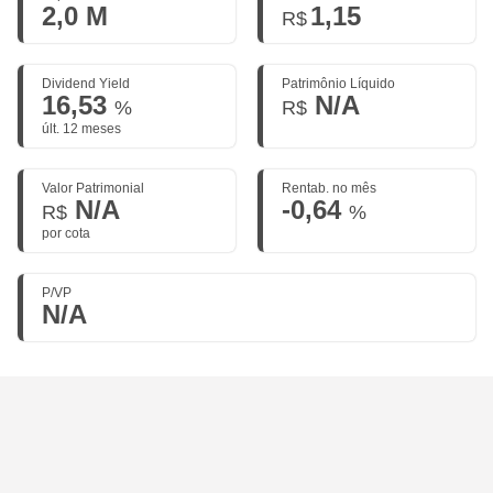
2,0 M
1,15
R$
Dividend Yield
Patrimônio Líquido
16,53
N/A
%
R$
últ. 12 meses
Valor Patrimonial
Rentab. no mês
N/A
-0,64
R$
%
por cota
P/VP
N/A