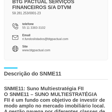
BTG PACTUAL SERVIÇOS
FINANCEIROS S/A DTVM
59.281.253/0001-23
telefone
55 11 3383-3102
Email
ri.fundoslistados@btgpactual.com
Site
www.btgpactual.com
Descrição do SNME11
SNME11: Suno Multiestratégia FII
O SNME11 – SUNO MULTIESTRATÉGIA
FII é um fundo com objetivo de investir de
modo amplo no mercado imobiliário local.
A gestão navega por diferentes classes de