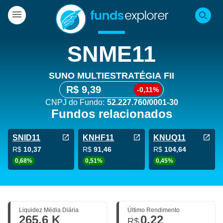
SNME11
SUNO MULTIESTRATÉGIA FII
R$ 9,39
-0,11%
CNPJ do Fundo:
52.227.760/0001-30
Fundos relacionados
SNID11
KNHF11
KNUQ11
R$
10,37
R$
91,46
R$
104,64
0,68%
0,51%
0,45%
Liquidez Média Diária
Último Rendimento
265,6 K
0,22
R$