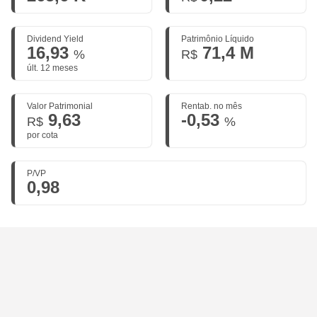
Dividend Yield
Patrimônio Líquido
16,93
71,4 M
%
R$
últ. 12 meses
Valor Patrimonial
Rentab. no mês
9,63
-0,53
R$
%
por cota
P/VP
0,98