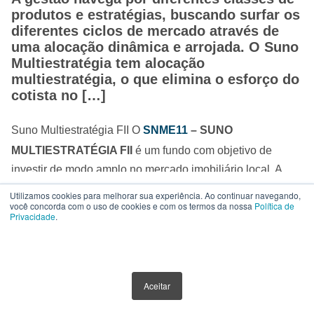
produtos e estratégias, buscando surfar os
diferentes ciclos de mercado através de
uma alocação dinâmica e arrojada. O Suno
Multiestratégia tem alocação
multiestratégia, o que elimina o esforço do
cotista no […]
Suno Multiestratégia FII O
SNME11
– SUNO
MULTIESTRATÉGIA FII
é um fundo com objetivo de
investir de modo amplo no mercado imobiliário local. A
gestão navega por diferentes classes de produtos e
Utilizamos cookies para melhorar sua experiência. Ao continuar navegando,
Vídeos sobre FIIS
você concorda com o uso de cookies e com os termos da nossa
Política de
estratégias, buscando surfar os diferentes ciclos de
Privacidade
.
mercado através de uma alocação dinâmica e arrojada. O
Suno Multiestratégia tem
alocação multiestratégia
, o
que
elimina o esforço
do cotista no setor imobiliário.
ACESSO RÁPIDO
Sendo assim, uma forma do investidor buscar
Aceitar
a
simplificação máxima da estratégia imobiliária
. A