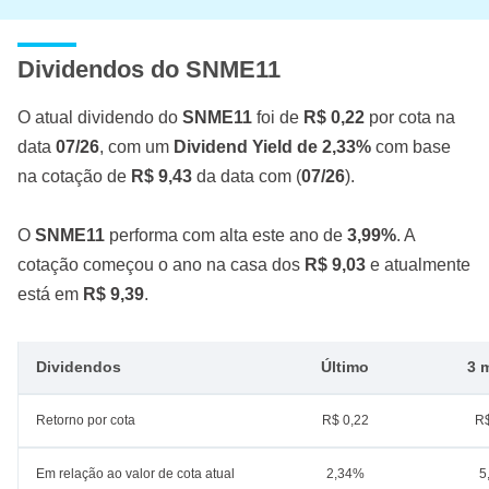
Dividendos do SNME11
O atual dividendo do
SNME11
foi de
R$ 0,22
por cota na
data
07/26
, com um
Dividend Yield de 2,33%
com base
na cotação de
R$ 9,43
da data com (
07/26
).
O
SNME11
performa com alta este ano de
3,99%
. A
cotação começou o ano na casa dos
R$ 9,03
e atualmente
está em
R$ 9,39
.
Dividendos
Último
3 
Retorno por cota
R$ 0,22
R$
Em relação ao valor de cota atual
2,34%
5