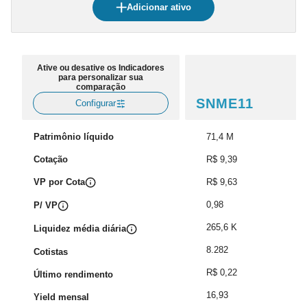
Adicionar ativo
Ative ou desative os Indicadores
para personalizar sua
comparação
SNME11
Configurar
Patrimônio líquido
71,4 M
Cotação
R$ 9,39
VP por Cota
R$ 9,63
0,98
P/ VP
265,6 K
Liquidez média diária
8.282
Cotistas
R$ 0,22
Último rendimento
16,93
Yield mensal