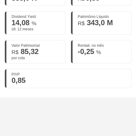
Dividend Yield
Patrimônio Líquido
14,08
343,0 M
%
R$
últ. 12 meses
Valor Patrimonial
Rentab. no mês
85,32
-0,25
R$
%
por cota
P/VP
0,85