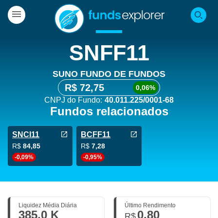
SNFF11
SUNO FUNDO DE FUNDOS
R$ 72,75
0,06%
CNPJ do Fundo:
40.011.225/0001-68
Fundos relacionados
SNCI11
BCFF11
R$
84,85
R$
7,28
-0,09%
-0,95%
Liquidez Média Diária
Último Rendimento
385,0 K
0,80
R$