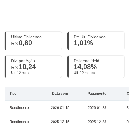
Último Dividendo
DY Últ. Dividendo
0,80
1,01%
R$
Div. por Ação
Dividend Yield
10,24
14,08%
R$
Últ. 12 meses
Últ. 12 meses
Tipo
Data com
Pagamento
C
Rendimento
2026-01-15
2026-01-23
R
Rendimento
2025-12-15
2025-12-23
R