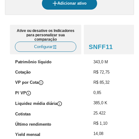
Adicionar ativo
Ative ou desative os Indicadores
para personalizar sua
comparação
SNFF11
Configurar
Patrimônio líquido
343,0 M
Cotação
R$ 72,75
VP por Cota
R$ 85,32
0,85
P/ VP
385,0 K
Liquidez média diária
25.422
Cotistas
R$ 1,10
Último rendimento
14,08
Yield mensal