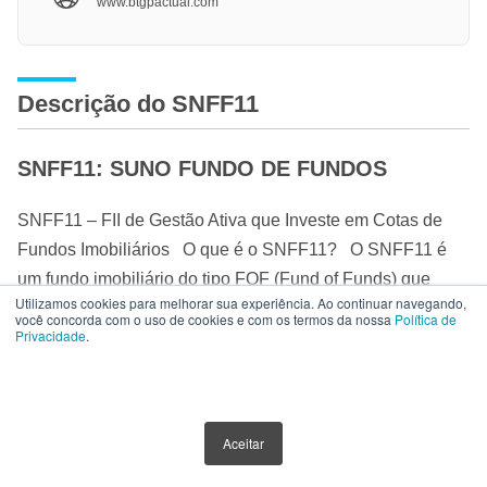
www.btgpactual.com
Descrição do SNFF11
SNFF11: SUNO FUNDO DE FUNDOS
SNFF11 – FII de Gestão Ativa que Investe em Cotas de
Fundos Imobiliários O que é o SNFF11? O SNFF11 é
um fundo imobiliário do tipo FOF (Fund of Funds) que
Utilizamos cookies para melhorar sua experiência. Ao continuar navegando,
investe em outros fundos imobiliários, aproveitando as
você concorda com o uso de cookies e com os termos da nossa
Política de
Privacidade
.
melhores oportunidades do momento, sempre tomando
como base a filosofia e carteira da Suno Research, que
vem tendo retornos consistentes acima do IFIX ao longo
do tempo. O FII SUNO FUNDO DE FUNDOS DE
ACESSO RÁPIDO
Aceitar
INVESTIMENTOS IMOBILIÁRIOS é um fundo de
investimento imobiliário do tipo ANBIMA renda gestão