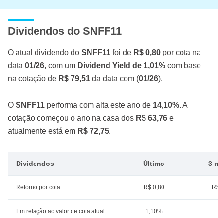
Dividendos do SNFF11
O atual dividendo do
SNFF11
foi de
R$ 0,80
por cota na
data
01/26
, com um
Dividend Yield de 1,01%
com base
na cotação de
R$ 79,51
da data com (
01/26
).
O
SNFF11
performa com alta este ano de
14,10%
. A
cotação começou o ano na casa dos
R$ 63,76
e
atualmente está em
R$ 72,75
.
Dividendos
Último
3 
Retorno por cota
R$ 0,80
R$
Em relação ao valor de cota atual
1,10%