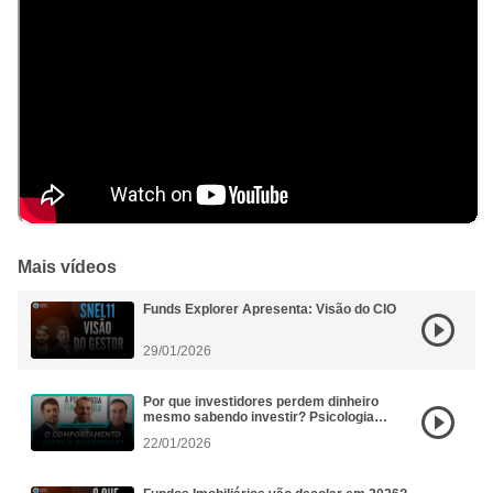
aceitem os riscos inerentes a tal investimento.
Objetivo
• Foco Principal – CRI • Outros Ativos Imobiliários –
Debêntures, notas promissórias, LH, LIG, LCI, ações, FIP,
FIDC, FII, SPE, imóveis e certificados de potencial
adicional de construção emitidos com base na Instrução
CVM nº 401, de 29 de dezembro de 2003, conforme
alterada
Mais vídeos
Funds Explorer Apresenta: Visão do CIO
29/01/2026
Por que investidores perdem dinheiro
mesmo sabendo investir? Psicologia
Financeira aplicada aos FIIs
22/01/2026