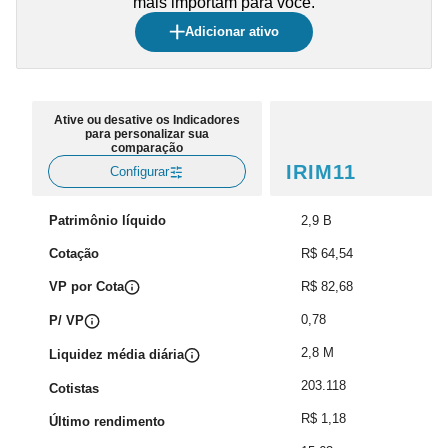
mais importam para você.
Adicionar ativo
Ative ou desative os Indicadores
para personalizar sua
comparação
IRIM11
Configurar
Patrimônio líquido
2,9 B
Cotação
R$ 64,54
VP por Cota
R$ 82,68
0,78
P/ VP
2,8 M
Liquidez média diária
203.118
Cotistas
R$ 1,18
Último rendimento