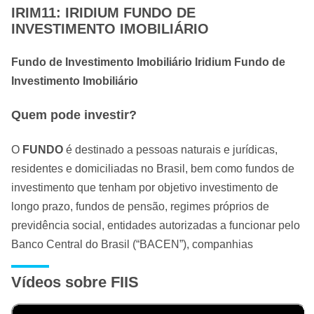
IRIM11: IRIDIUM FUNDO DE
INVESTIMENTO IMOBILIÁRIO
Fundo de Investimento Imobiliário Iridium Fundo de
Investimento Imobiliário
Quem pode investir?
O
FUNDO
é destinado a pessoas naturais e jurídicas,
residentes e domiciliadas no Brasil, bem como fundos de
investimento que tenham por objetivo investimento de
longo prazo, fundos de pensão, regimes próprios de
previdência social, entidades autorizadas a funcionar pelo
Banco Central do Brasil (“BACEN”), companhias
seguradoras, entidades de previdência complementar e de
Vídeos sobre FIIS
capitalização, bem como investidores não residentes que
invistam no Brasil segundo as normas aplicáveis e que