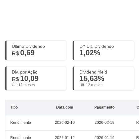
Último Dividendo
DY Últ. Dividendo
0,69
1,02%
R$
Div. por Ação
Dividend Yield
10,09
15,63%
R$
Últ. 12 meses
Últ. 12 meses
Tipo
Data com
Pagamento
C
Rendimento
2026-02-10
2026-02-19
R
Rendimento
2026-01-12
2026-01-19
R