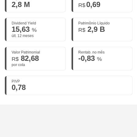
2,8 M
0,69
R$
Dividend Yield
Patrimônio Líquido
15,63
2,9 B
%
R$
últ. 12 meses
Valor Patrimonial
Rentab. no mês
82,68
-0,83
R$
%
por cota
P/VP
0,78