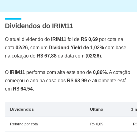
Dividendos do IRIM11
O atual dividendo do
IRIM11
foi de
R$ 0,69
por cota na
data
02/26
, com um
Dividend Yield de 1,02%
com base
na cotação de
R$ 67,88
da data com (
02/26
).
O
IRIM11
performa com alta este ano de
0,86%
. A cotação
começou o ano na casa dos
R$ 63,99
e atualmente está
em
R$ 64,54
.
Dividendos
Último
3 
Retorno por cota
R$ 0,69
R$