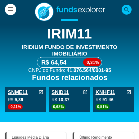
IRIM11
IRIDIUM FUNDO DE INVESTIMENTO
IMOBILIÁRIO
R$ 64,54
-0,31%
CNPJ do Fundo:
41.076.564/0001-95
Fundos relacionados
SNME11
SNID11
KNHF11
R$
9,39
R$
10,37
R$
91,46
-0,11%
0,68%
0,51%
Liquidez Média Diária
Último Rendimento