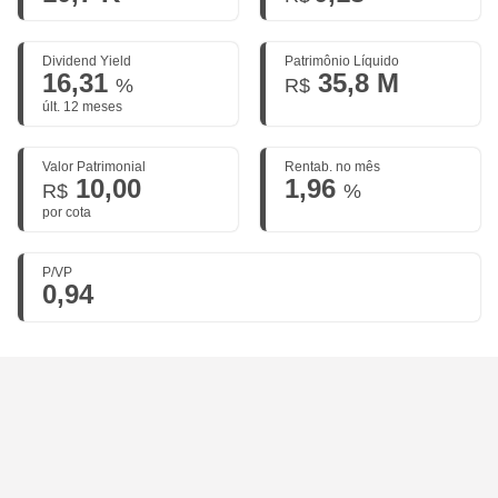
Dividend Yield
Patrimônio Líquido
16,31
35,8 M
%
R$
últ. 12 meses
Valor Patrimonial
Rentab. no mês
10,00
1,96
R$
%
por cota
P/VP
0,94