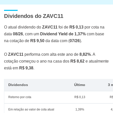
Dividendos do ZAVC11
O atual dividendo do
ZAVC11
foi de
R$ 0,13
por cota na
data
08/26
, com um
Dividend Yield de 1,37%
com base
na cotação de
R$ 9,50
da data com (
07/26
).
O
ZAVC11
performa com alta este ano de
8,82%
. A
cotação começou o ano na casa dos
R$ 8,62
e atualmente
está em
R$ 9,38
.
Dividendos
Último
3 
Retorno por cota
R$ 0,13
R$
Em relação ao valor de cota atual
1,39%
4