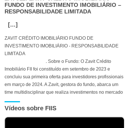
FUNDO DE INVESTIMENTO IMOBILIÁRIO –
RESPONSABILIDADE LIMITADA
[…]
ZAVIT CRÉDITO IMOBILIÁRIO FUNDO DE
INVESTIMENTO IMOBILIÁRIO - RESPONSABILIDADE
LIMITADA
. Sobre o Fundo: O Zavit Crédito
Imobiliário FII foi constituído em setembro de 2023 e
concluiu sua primeira oferta para investidores profissionais
em março de 2024. A Zavit, gestora do fundo, abarca um
time multidisciplinar que realiza investimentos no mercado
imobiliário e de capitais desde 2018, tendo estruturado,
Vídeos sobre FIIS
aproximadamente, R$546 milhões de reais em
transações, tanto via equity como dívida, nos mais
diversos formatos e veículos.