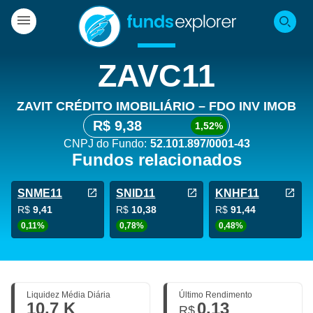
ZAVC11
ZAVIT CRÉDITO IMOBILIÁRIO – FDO INV IMOB
R$ 9,38
1,52%
CNPJ do Fundo:
52.101.897/0001-43
Fundos relacionados
SNME11
SNID11
KNHF11
R$
9,41
R$
10,38
R$
91,44
0,11%
0,78%
0,48%
Liquidez Média Diária
Último Rendimento
10,7 K
0,13
R$