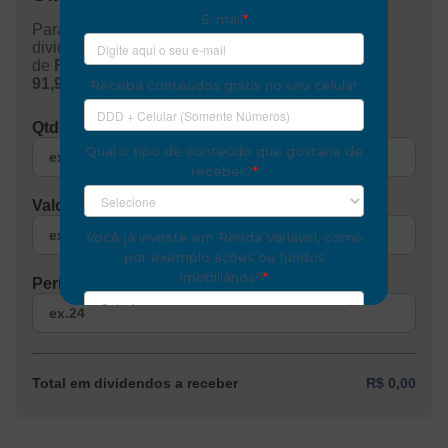
Para a base do cálculo utilizamos a média dos
dividendos pagos dos últimos 12 meses no valor
de
R$ 0,82
e a cotação atual no valor de
R$
91,96
.
Qtde de papéis
Valor investido (R$)
Período (meses)
Total em dividendos a receber
R$ 0,00