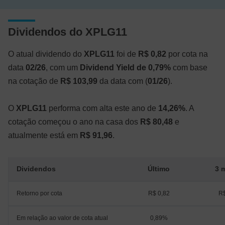
Dividendos do XPLG11
O atual dividendo do
XPLG11
foi de
R$ 0,82
por cota na
data
02/26
, com um
Dividend Yield de 0,79%
com base
na cotação de
R$ 103,99
da data com (
01/26
).
O
XPLG11
performa com alta este ano de
14,26%
. A
cotação começou o ano na casa dos
R$ 80,48
e
atualmente está em
R$ 91,96
.
Dividendos
Último
3 
Retorno por cota
R$ 0,82
R$
Em relação ao valor de cota atual
0,89%