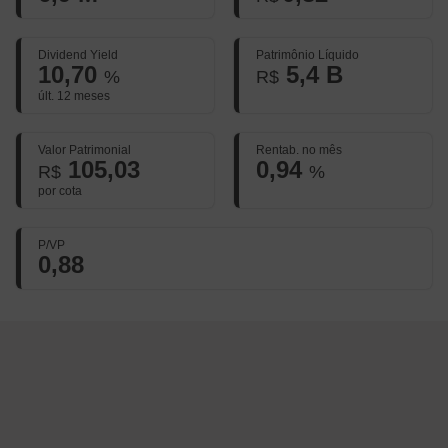
Dividend Yield
Patrimônio Líquido
10,70
5,4 B
%
R$
últ. 12 meses
Valor Patrimonial
Rentab. no mês
105,03
0,94
R$
%
por cota
P/VP
0,88