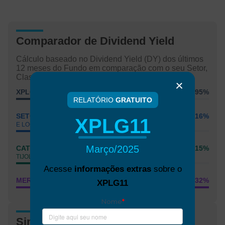
Comparador de Dividend Yield
Cálculo baseado no Dividend Yield (DY) dos últimos
12 meses do Fundo em comparação com o seu Setor,
Classificação e com o Mercado.
XPLG11
8,95%
RELATÓRIO
GRATUITO
SETOR
10,16%
IMÓVEIS INDUSTRIAIS
XPLG11
E LOGÍSTICOS
Março/2025
CATEGORIA
10,15%
FUNDO DE
TIJOLO
Acesse
informações extras
sobre o
MERCADO
12,32%
IFIX
XPLG11
Simulador de Dividendos XPLG11