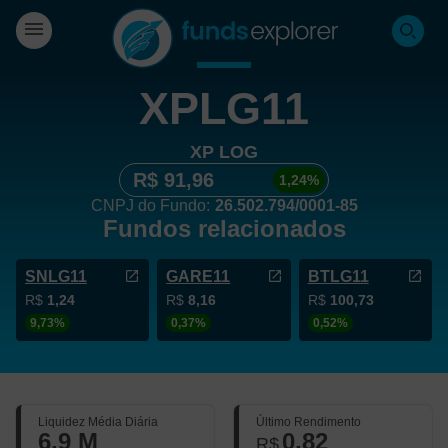
XPLG11
XP LOG
R$ 91,96
1,24%
CNPJ do Fundo:
26.502.794/0001-85
Fundos relacionados
SNLG11
GARE11
BTLG11
R$
1,24
R$
8,16
R$
100,73
9,73%
0,37%
0,52%
Liquidez Média Diária
Último Rendimento
6,9 M
0,82
R$