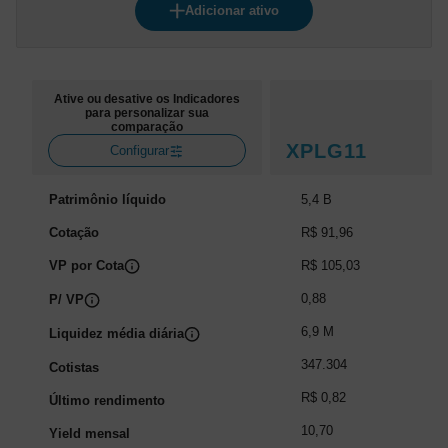
Adicionar ativo
Ative ou desative os Indicadores
para personalizar sua
comparação
XPLG11
Configurar
Patrimônio líquido
5,4 B
Cotação
R$ 91,96
VP por Cota
R$ 105,03
0,88
P/ VP
6,9 M
Liquidez média diária
347.304
Cotistas
R$ 0,82
Último rendimento
10,70
Yield mensal