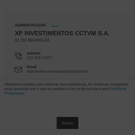
ADMINISTRADOR
XP INVESTIMENTOS CCTVM S.A.
02.332.886/0001-04
telefone
(11) 3027-2237
Email
adm.fundos.estruturados@xpi.com.br
Site
Utilizamos cookies para melhorar sua experiência. Ao continuar navegando,
www.xpi.com.br
você concorda com o uso de cookies e com os termos da nossa
Política de
Privacidade
.
Descrição do XPLG11
ACESSO RÁPIDO
Aceitar
XPLG11: XP Log