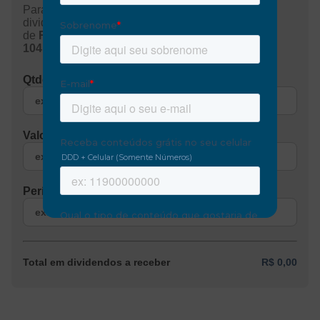
Para a base do cálculo utilizamos a média dos
dividendos pagos dos últimos 12 meses no valor
de
R$ 0,92
e a cotação atual no valor de
R$
104,55
.
Qtde de papéis
Valor investido (R$)
Período (meses)
Total em dividendos a receber
R$ 0,00