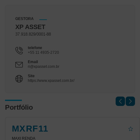
GESTORA
XP ASSET
37.918.829/0001-88
telefone
+55 11 4935-2720
Email
ri@xpasset.com.br
Site
https://www.xpasset.com.br/
Portfólio
MXRF11
MAXI RENDA