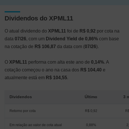
Dividendos do XPML11
O atual dividendo do
XPML11
foi de
R$ 0,92
por cota na
data
07/26
, com um
Dividend Yield de 0,86%
com base
na cotação de
R$ 106,87
da data com (
07/26
).
O
XPML11
performa com alta este ano de
0,14%
. A
cotação começou o ano na casa dos
R$ 104,40
e
atualmente está em
R$ 104,55
.
Dividendos
Último
3 
Retorno por cota
R$ 0,92
R$
Em relação ao valor de cota atual
0,88%
2