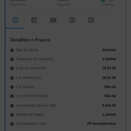
Detalhes e Prazos
Tipo de Oferta
Restrita
Proporção de Sombras
a definir
Data de conversão
19.03.26
Liq. Preferência
18.02.26
Liq. Sobras
Não há
Liq. Período Público
Não há
Investimento Mínimo (R$)
5.444,00
Método de Rateio
a definir
Coordenador Líder
XP Investimentos