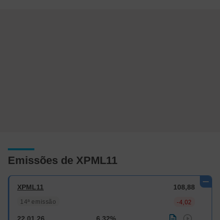
Emissões de XPML11
XPML11
108,88
14ª emissão
-4,02
22.01.26
6,32%