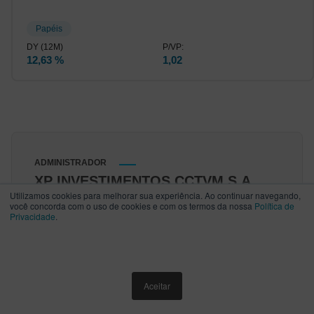
Papéis
12,63 %
1,02
ADMINISTRADOR
XP INVESTIMENTOS CCTVM S.A.
Utilizamos cookies para melhorar sua experiência. Ao continuar navegando,
02.332.886/0001-04
você concorda com o uso de cookies e com os termos da nossa
Política de
Privacidade
.
telefone
55 21 3265-3700
Email
adm.fundos@xpi.com.br
ACESSO RÁPIDO
Aceitar
Site
www.xpi.com.br