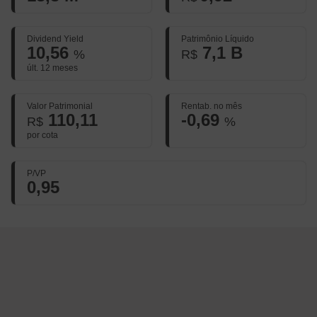
Dividend Yield
Patrimônio Líquido
10,56
7,1 B
%
R$
últ. 12 meses
Valor Patrimonial
Rentab. no mês
110,11
-0,69
R$
%
por cota
P/VP
0,95