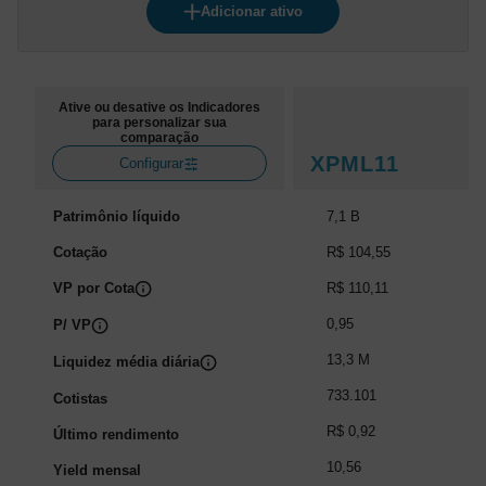
Adicionar ativo
Ative ou desative os Indicadores
para personalizar sua
comparação
XPML11
Configurar
Patrimônio líquido
7,1 B
Cotação
R$ 104,55
VP por Cota
R$ 110,11
0,95
P/ VP
13,3 M
Liquidez média diária
733.101
Cotistas
R$ 0,92
Último rendimento
10,56
Yield mensal