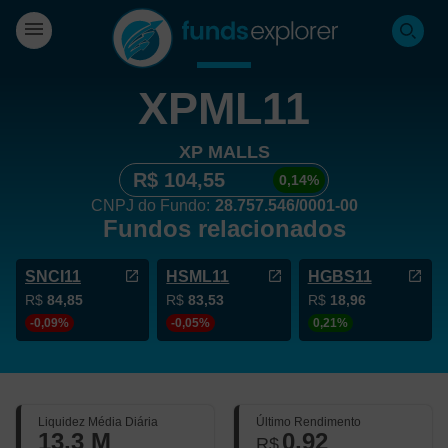
XPML11
XP MALLS
R$ 104,55
0,14%
CNPJ do Fundo:
28.757.546/0001-00
Fundos relacionados
SNCI11
HSML11
HGBS11
R$
84,85
R$
83,53
R$
18,96
-0,09%
-0,05%
0,21%
Liquidez Média Diária
Último Rendimento
13,3 M
0,92
R$