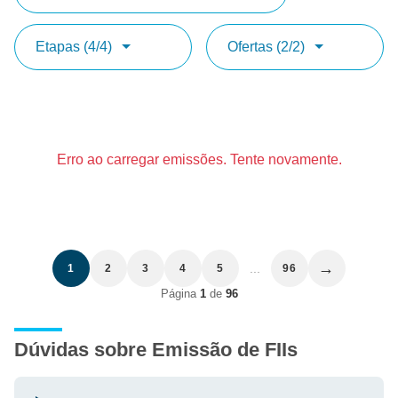
Etapas (4/4)
Ofertas (2/2)
Erro ao carregar emissões. Tente novamente.
→
...
1
2
3
4
5
96
Página
1
de
96
Dúvidas sobre Emissão de FIIs