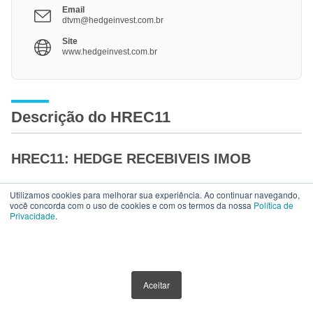
Email
dtvm@hedgeinvest.com.br
Site
www.hedgeinvest.com.br
Descrição do HREC11
HREC11: HEDGE RECEBIVEIS IMOB
HEDGE RECEBÍVEIS IMOBILIÁRIOS FUNDO DE
Utilizamos cookies para melhorar sua experiência. Ao continuar navegando,
você concorda com o uso de cookies e com os termos da nossa
Política de
INVESTIMENTO IMOBILIÁRIO DE
Privacidade
.
RESPONSABILIDADE LIMITADA OBJETIVO DO FUNDO
O Hedge Recebíveis Imobiliários FII tem por objeto
proporcionar a seus cotistas a valorização e a
ACESSO RÁPIDO
Aceitar
rentabilidade de suas cotas no longo prazo, conforme sua
política de investimentos, preponderantemente pelo