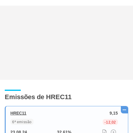
Emissões de HREC11
HREC11
9,15
6ª emissão
-12,02
23.08.24
32,61%