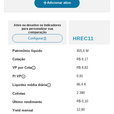
Adicionar ativo
Ative ou desative os Indicadores
para personalizar sua
comparação
HREC11
Configurar
Patrimônio líquido
455,6 M
Cotação
R$ 8,17
VP por Cota
R$ 8,82
0,91
P/ VP
96,4 K
Liquidez média diária
2.390
Cotistas
R$ 0,10
Último rendimento
12,80
Yield mensal