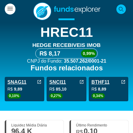
HREC11
HEDGE RECEBIVEIS IMOB
R$ 8,17
0,99%
CNPJ do Fundo:
35.507.262/0001-21
Fundos relacionados
SNAG11
SNCI11
BTHF11
R$
9,89
R$
85,10
R$
8,89
0,10%
0,27%
0,34%
Liquidez Média Diária
Último Rendimento
96,4 K
0,10
R$