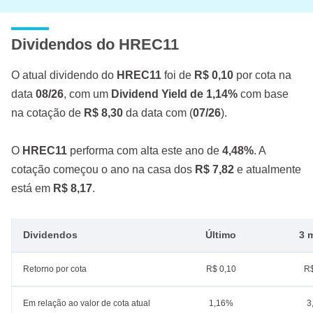
Dividendos do HREC11
O atual dividendo do
HREC11
foi de
R$ 0,10
por cota na
data
08/26
, com um
Dividend Yield de 1,14%
com base
na cotação de
R$ 8,30
da data com (
07/26
).
O
HREC11
performa com alta este ano de
4,48%
. A
cotação começou o ano na casa dos
R$ 7,82
e atualmente
está em
R$ 8,17
.
Dividendos
Último
3 
Retorno por cota
R$ 0,10
R$
Em relação ao valor de cota atual
1,16%
3