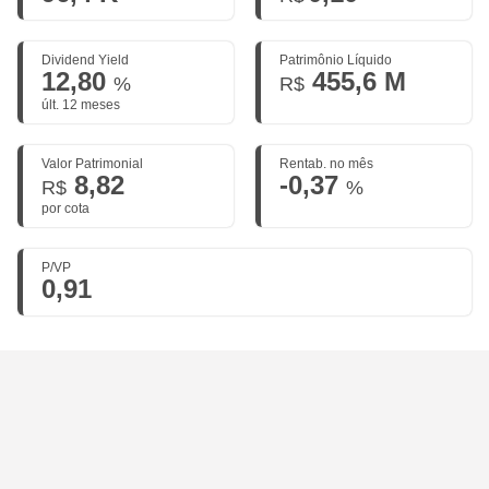
Dividend Yield
Patrimônio Líquido
12,80
455,6 M
%
R$
últ. 12 meses
Valor Patrimonial
Rentab. no mês
8,82
-0,37
R$
%
por cota
P/VP
0,91