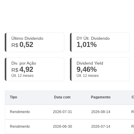
Último Dividendo
DY Últ. Dividendo
0,52
1,01%
R$
Div. por Ação
Dividend Yield
4,92
9,46%
R$
Últ. 12 meses
Últ. 12 meses
Tipo
Data com
Pagamento
C
Rendimento
2026-07-31
2026-08-14
R
Rendimento
2026-06-30
2026-07-14
R