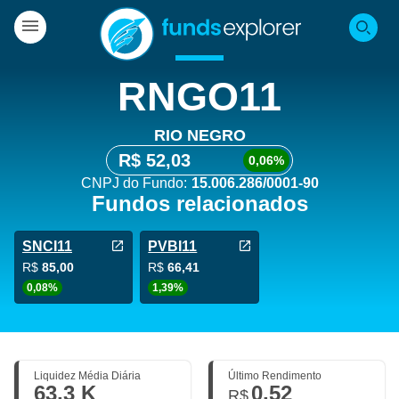
RNGO11
RIO NEGRO
R$ 52,03
0,06%
CNPJ do Fundo:
15.006.286/0001-90
Fundos relacionados
SNCI11
PVBI11
R$
85,00
R$
66,41
0,08%
1,39%
Liquidez Média Diária
Último Rendimento
63,3 K
0,52
R$