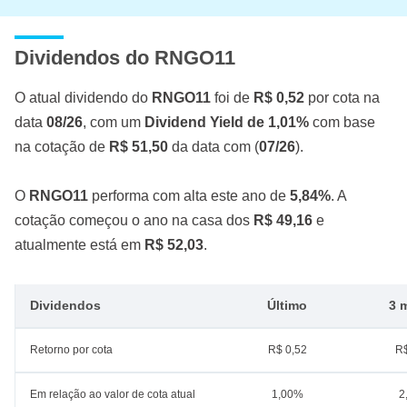
Dividendos do RNGO11
O atual dividendo do
RNGO11
foi de
R$ 0,52
por cota na
data
08/26
, com um
Dividend Yield de 1,01%
com base
na cotação de
R$ 51,50
da data com (
07/26
).
O
RNGO11
performa com alta este ano de
5,84%
. A
cotação começou o ano na casa dos
R$ 49,16
e
atualmente está em
R$ 52,03
.
Dividendos
Último
3 
Retorno por cota
R$ 0,52
R$
Em relação ao valor de cota atual
1,00%
2