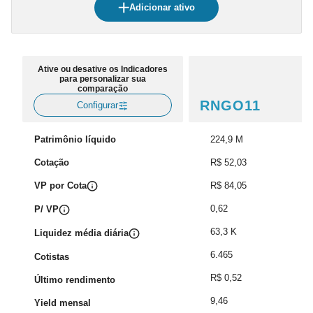
Adicionar ativo
Ative ou desative os Indicadores
para personalizar sua
comparação
RNGO11
Configurar
Patrimônio líquido
224,9 M
Cotação
R$ 52,03
VP por Cota
R$ 84,05
0,62
P/ VP
63,3 K
Liquidez média diária
6.465
Cotistas
R$ 0,52
Último rendimento
9,46
Yield mensal