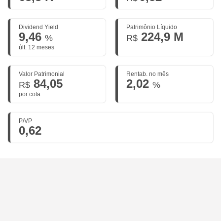
Dividend Yield
Patrimônio Líquido
9,46
224,9 M
%
R$
últ. 12 meses
Valor Patrimonial
Rentab. no mês
84,05
2,02
R$
%
por cota
P/VP
0,62