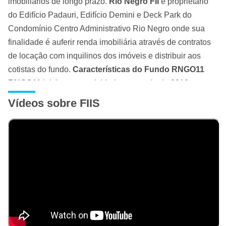
imobiliários de longo prazo.
Rio Negro FII
é proprietário
do Edifício Padauri, Edifício Demini e Deck Park do
Condomínio Centro Administrativo Rio Negro onde sua
finalidade é auferir renda imobiliária através de contratos
de locação com inquilinos dos imóveis e distribuir aos
cotistas do fundo.
Características do Fundo RNGO11
RNGO11
iniciou suas atividades em maio de 2012 e
possui até então seu foco em
edifícios comercias
sendo
Vídeos sobre FIIS
sua base escritórios. O fundo poderá adquirir ativos alvo
que atendam aos interesses e aos critérios
estabelecidos
em seu regulamento
. As cotas do fundo são destinadas a
investidores em geral, sejam:
·
Pessoas físicas ou
jurídicas;
·
Investidores institucionais;
·
Fundos de
investimento;
·
Ou quaisquer outros veículos de
investimento. Administrado pelo
Rio Bravo
Investimentos DTVM Ltda
que além de desempenhar
suas atividades relativas a essa função, também atua