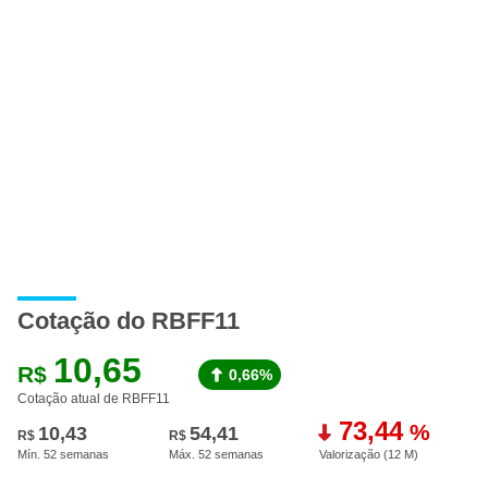
A
Cotação do RBFF11
10,65
R$
0,66%
Cotação atual de RBFF11
73,44
%
10,43
54,41
R$
R$
Mín. 52 semanas
Máx. 52 semanas
Valorização (12 M
)