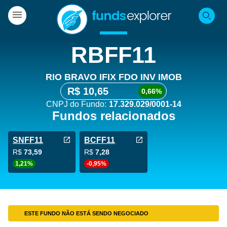
RBFF11
RIO BRAVO IFIX FDO INV IMOB
R$ 10,65
0,66%
CNPJ do Fundo:
17.329.029/0001-14
Fundos relacionados
SNFF11
BCFF11
R$
73,59
R$
7,28
1,21%
-0,95%
ESTE FUNDO NÃO ESTÁ SENDO NEGOCIADO