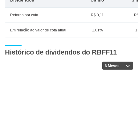
Dividendos
Último
3 
Retorno por cota
R$ 0,11
R$
Em relação ao valor de cota atual
1,01%
1
Histórico de dividendos do RBFF11
6 Meses