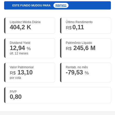
ESTE FUNDO MUDOU PARA
RBFM11
Liquidez Média Diária
Último Rendimento
404,2 K
0,11
R$
Dividend Yield
Patrimônio Líquido
12,94
245,6 M
%
R$
últ. 12 meses
Valor Patrimonial
Rentab. no mês
13,10
-79,53
R$
%
por cota
P/VP
0,80