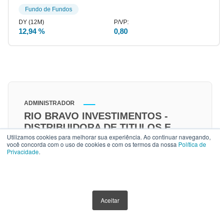
Fundo de Fundos
12,94 %
0,80
ADMINISTRADOR
RIO BRAVO INVESTIMENTOS -
DISTRIBUIDORA DE TITULOS E
Utilizamos cookies para melhorar sua experiência. Ao continuar navegando,
VALORES MOBILIARIOS LTDA
você concorda com o uso de cookies e com os termos da nossa
Política de
72.600.026/0001-81
Privacidade
.
telefone
11 3509-6600
Email
ACESSO RÁPIDO
Aceitar
[email protected]
Site