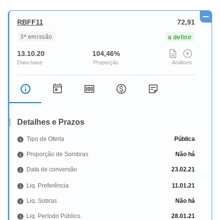
RBFF11
72,91
3ª emissão
a definir
13.10.20
104,46%
Detalhes e Prazos
Tipo de Oferta
Pública
Proporção de Sombras
Não há
Data de conversão
23.02.21
Liq. Preferência
11.01.21
Liq. Sobras
Não há
Liq. Período Público
28.01.21