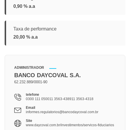
0,90 % a.a
Taxa de performance
20,00 % a.a
ADMINISTRADOR
BANCO DAYCOVAL S.A.
62.232.889/0001-90
telefone
0300 111 050011 3563-438911 3563-4318
Email
informes.regulatorios@bancodaycoval.com.br
Site
www.daycoval.com.br/investimentos/servicos-fiduciarios