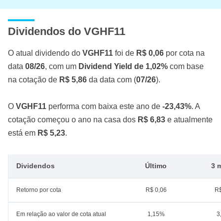
Dividendos do VGHF11
O atual dividendo do
VGHF11
foi de
R$ 0,06
por cota na
data
08/26
, com um
Dividend Yield de 1,02%
com base
na cotação de
R$ 5,86
da data com (
07/26
).
O
VGHF11
performa com baixa este ano de
-23,43%
. A
cotação começou o ano na casa dos
R$ 6,83
e atualmente
está em
R$ 5,23
.
Dividendos
Último
3 
Retorno por cota
R$ 0,06
R$
Em relação ao valor de cota atual
1,15%
3