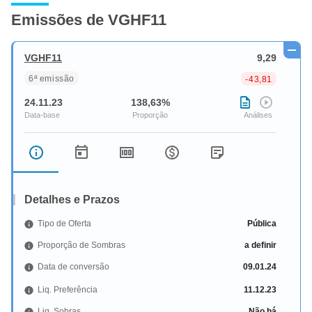
Emissões de VGHF11
VGHF11
9,29
6ª emissão
-43,81
24.11.23
138,63%
Detalhes e Prazos
Tipo de Oferta
Pública
Proporção de Sombras
a definir
Data de conversão
09.01.24
Liq. Preferência
11.12.23
Liq. Sobras
Não há