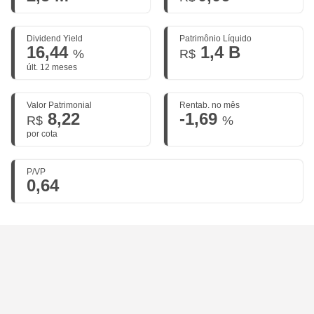
Dividend Yield
Patrimônio Líquido
16,44
1,4 B
%
R$
últ. 12 meses
Valor Patrimonial
Rentab. no mês
8,22
-1,69
R$
%
por cota
P/VP
0,64