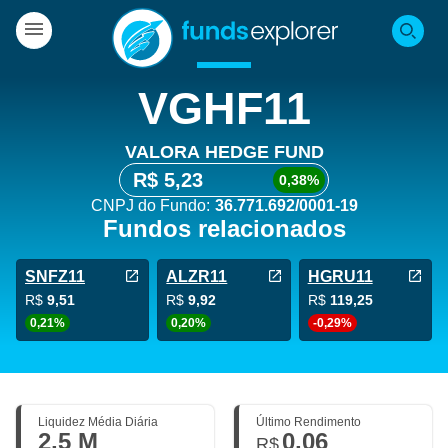
VGHF11
VALORA HEDGE FUND
R$ 5,23
0,38%
CNPJ do Fundo:
36.771.692/0001-19
Fundos relacionados
SNFZ11
ALZR11
HGRU11
R$
9,51
R$
9,92
R$
119,25
0,21%
0,20%
-0,29%
Liquidez Média Diária
Último Rendimento
2,5 M
0,06
R$