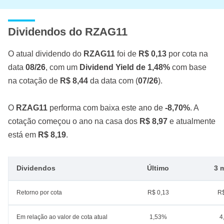
Dividendos do RZAG11
O atual dividendo do
RZAG11
foi de
R$ 0,13
por cota na
data
08/26
, com um
Dividend Yield de 1,48%
com base
na cotação de
R$ 8,44
da data com (
07/26
).
O
RZAG11
performa com baixa este ano de
-8,70%
. A
cotação começou o ano na casa dos
R$ 8,97
e atualmente
está em
R$ 8,19
.
Dividendos
Último
3 
Retorno por cota
R$ 0,13
R$
Em relação ao valor de cota atual
1,53%
4