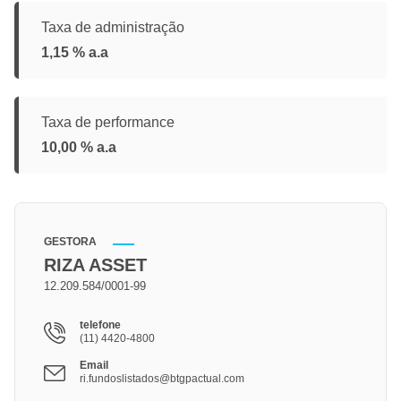
Taxa de administração
1,15 % a.a
Taxa de performance
10,00 % a.a
GESTORA
RIZA ASSET
12.209.584/0001-99
telefone
(11) 4420-4800
Email
ri.fundoslistados@btgpactual.com