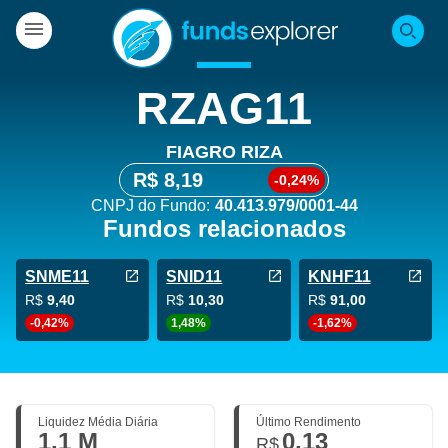
RZAG11
FIAGRO RIZA
R$ 8,19
-0,24%
CNPJ do Fundo:
40.413.979/0001-44
Fundos relacionados
SNME11
SNID11
KNHF11
R$
9,40
R$
10,30
R$
91,00
-0,42%
1,48%
-1,62%
Liquidez Média Diária
Último Rendimento
1,1 M
0,13
R$