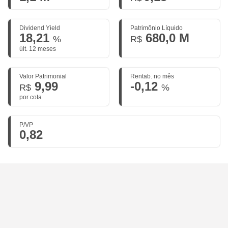
Dividend Yield
Patrimônio Líquido
18,21
680,0 M
%
R$
últ. 12 meses
Valor Patrimonial
Rentab. no mês
9,99
-0,12
R$
%
por cota
P/VP
0,82