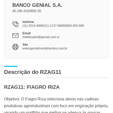
BANCO GENIAL S.A.
45.246.410/0001-55
telefone
(11) 3524-8888(11) 2137-88880800 605 888
Email
middleadm@genial.com.vc
Site
www.genialinvestimentos.com.br
Descrição do RZAG11
RZAG11: FIAGRO RIZA
Objetivo: O Fiagro Riza seleciona ativos nas cadeias
produtivas agroindustriais com foco em originação própria,
visando um portfólio que melhor se adequa às nossas