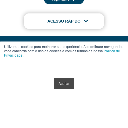
ACESSO RÁPIDO
Utilizamos cookies para melhorar sua experiência. Ao continuar navegando,
você concorda com o uso de cookies e com os termos da nossa
Política de
Privacidade
.
Contato
Assinatura
Termos de Uso
Aceitar
Política de Privacidade
Política de Cookies
Anuncie Aqui
Este website tem como único objetivo fornecer informações sobre ferramentas,
veículos e produtos de investimentos. Nenhuma parte do conteúdo disponibilizado
por meio deste website, deve ser interpretada como aconselhamento ou
recomendação para investimento. Orientações neste sentido devem ser obtidas por
instituições e profissionais, credenciados e devidamente habilitados.