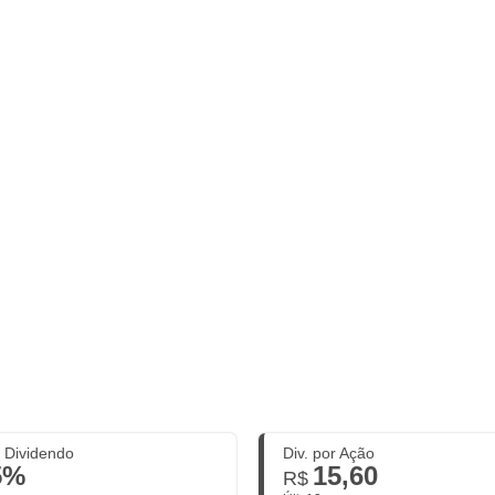
. Dividendo
Div. por Ação
5%
15,60
R$