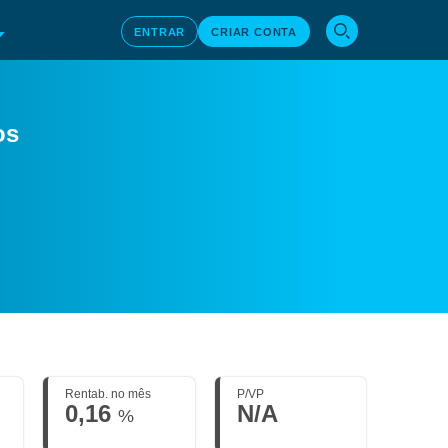
ENTRAR
CRIAR CONTA
os
Rentab. no mês
P/VP
0,16
N/A
%