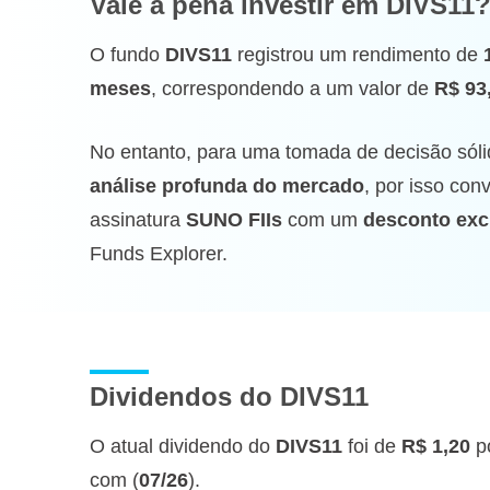
Vale a pena investir
em DIVS11
O fundo
DIVS11
registrou um rendimento de
meses
, correspondendo a um valor de
R$ 93
No entanto, para uma tomada de decisão sóli
análise profunda do mercado
, por isso co
assinatura
SUNO FIIs
com um
desconto exc
Funds Explorer.
Dividendos do DIVS11
O atual dividendo do
DIVS11
foi de
R$ 1,20
po
com (
07/26
).