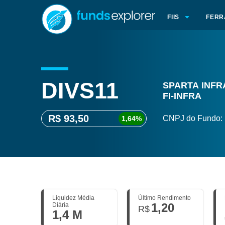
FIIS
FERR
DIVS11
SPARTA INFR
FI-INFRA
R$ 93,50
CNPJ do Fundo:
1,64%
Liquidez Média
Último Rendimento
1,20
Diária
R$
1,4 M