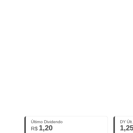
Último Dividendo
DY Últ
1,20
1,2
R$