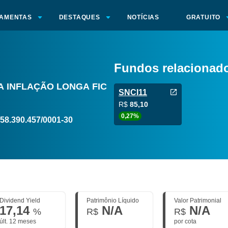
AMENTAS
DESTAQUES
NOTÍCIAS
GRATUITO
Fundos relacionad
A INFLAÇÃO LONGA FIC
SNCI11
R$
85,10
0,27%
58.390.457/0001-30
Dividend Yield
Patrimônio Líquido
Valor Patrimonial
17,14
N/A
N/A
%
R$
R$
últ. 12 meses
por cota