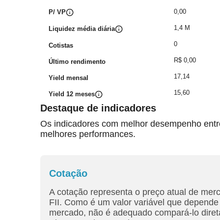
0,00
P/ VP
1,4 M
Liquidez média diária
0
Cotistas
R$ 0,00
Último rendimento
17,14
Yield mensal
15,60
Yield 12 meses
Destaque de indicadores
Os indicadores com melhor desempenho entre 
melhores performances.
Cotação
A cotação representa o preço atual de mer
FII. Como é um valor variável que depende 
mercado, não é adequado compará-lo diret