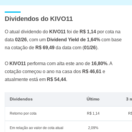
Dividendos do KIVO11
O atual dividendo do
KIVO11
foi de
R$ 1,14
por cota na
data
02/26
, com um
Dividend Yield de 1,64%
com base
na cotação de
R$ 69,49
da data com (
01/26
).
O
KIVO11
performa com alta este ano de
16,80%
. A
cotação começou o ano na casa dos
R$ 46,61
e
atualmente está em
R$ 54,44
.
Dividendos
Último
3 
Retorno por cota
R$ 1,14
R$
Em relação ao valor de cota atual
2,09%