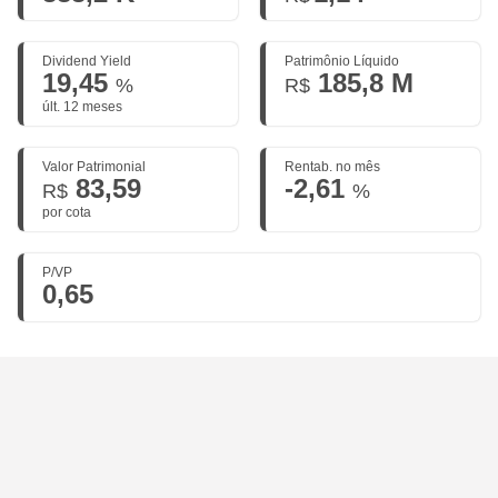
Dividend Yield
Patrimônio Líquido
19,45
185,8 M
%
R$
últ. 12 meses
Valor Patrimonial
Rentab. no mês
83,59
-2,61
R$
%
por cota
P/VP
0,65