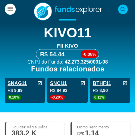
KIVO11
FII KIVO
R$ 54,44
-0,38%
CNPJ do Fundo:
42.273.325/0001-98
Fundos relacionados
SNAG11
SNCI11
BTHF11
R$
9,89
R$
84,93
R$
8,90
0,10%
-0,20%
0,11%
Liquidez Média Diária
Último Rendimento
383,2 K
1,14
R$