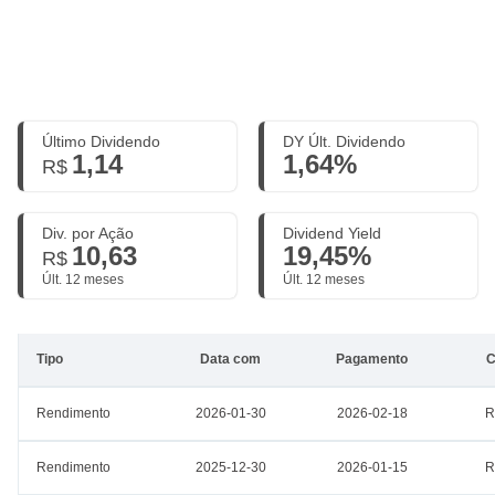
Último Dividendo
DY Últ. Dividendo
1,14
1,64%
R$
Div. por Ação
Dividend Yield
10,63
19,45%
R$
Últ. 12 meses
Últ. 12 meses
Tipo
Data com
Pagamento
C
Rendimento
2026-01-30
2026-02-18
R
Rendimento
2025-12-30
2026-01-15
R