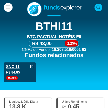
BTHI11
BTG PACTUAL HOTÉIS FII
R$ 43,00
-2,25%
CNPJ do Fundo:
18.308.516/0001-63
Fundos relacionados
SNCI11
R$
84,85
-0,09%
Liquidez Média Diária
Último Rendimento
13,8 K
0,45
R$