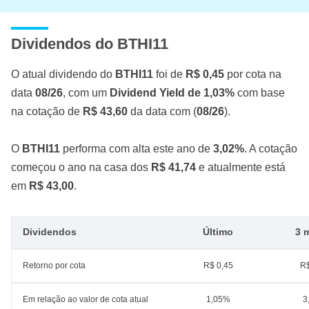
Dividendos do BTHI11
O atual dividendo do
BTHI11
foi de
R$ 0,45
por cota na
data
08/26
, com um
Dividend Yield de 1,03%
com base
na cotação de
R$ 43,60
da data com (
08/26
).
O
BTHI11
performa com alta este ano de
3,02%
. A cotação
começou o ano na casa dos
R$ 41,74
e atualmente está
em
R$ 43,00
.
Dividendos
Último
3 
Retorno por cota
R$ 0,45
R$
Em relação ao valor de cota atual
1,05%
3