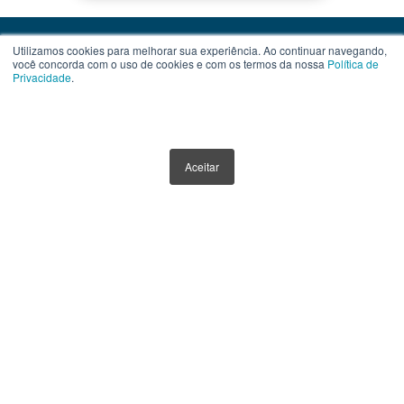
Utilizamos cookies para melhorar sua experiência. Ao continuar navegando,
você concorda com o uso de cookies e com os termos da nossa
Política de
Privacidade
.
Contato
Assinatura
Termos de Uso
Aceitar
Política de Privacidade
Política de Cookies
Anuncie Aqui
Este website tem como único objetivo fornecer informações sobre ferramentas,
veículos e produtos de investimentos. Nenhuma parte do conteúdo disponibilizado
por meio deste website, deve ser interpretada como aconselhamento ou
recomendação para investimento. Orientações neste sentido devem ser obtidas por
instituições e profissionais, credenciados e devidamente habilitados.
Todos os materiais exibidos neste website estão protegidos pelas leis de Propriedade
Intelectual e não podem ser reproduzidos e/ou distribuídos sem a expressa
autorização do Funds Explorer.
O Funds Explorer não se responsabiliza por informações publicadas em links
externos que estejam contidos neste website.
Funds Explorer© 2016 - 2026