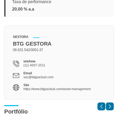
Taxa de performance
20,00 % a.a
GESTORA
BTG GESTORA
09.631.542/0001-37
telefone
(11) 4007-2511
Email
sac@btgpactual.com
Site
https://www.btgpactual.com/asset-management
Portfólio