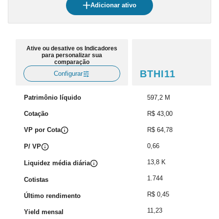
Adicionar ativo
Ative ou desative os Indicadores
para personalizar sua
comparação
BTHI11
Configurar
Patrimônio líquido
597,2 M
Cotação
R$ 43,00
VP por Cota
R$ 64,78
0,66
P/ VP
13,8 K
Liquidez média diária
1.744
Cotistas
R$ 0,45
Último rendimento
11,23
Yield mensal