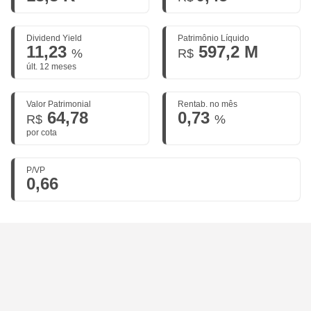
Dividend Yield
Patrimônio Líquido
11,23
597,2 M
%
R$
últ. 12 meses
Valor Patrimonial
Rentab. no mês
64,78
0,73
R$
%
por cota
P/VP
0,66