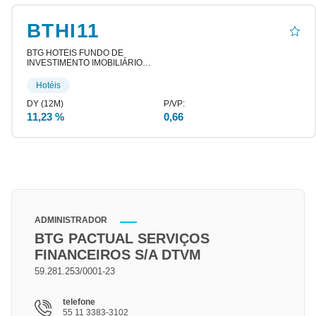
BTHI11
BTG HOTÉIS FUNDO DE
INVESTIMENTO IMOBILIÁRIO
RESPONSABILIDADE LIMITADA
BTG PACTUAL HOTEIS L BTHI11
Hotéis
[…]
11,23 %
0,66
ADMINISTRADOR
BTG PACTUAL SERVIÇOS
FINANCEIROS S/A DTVM
59.281.253/0001-23
telefone
55 11 3383-3102