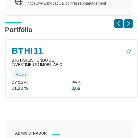
https://www.btgpactual.com/asset-management
Portfólio
BTHI11
BTG HOTÉIS FUNDO DE
INVESTIMENTO IMOBILIÁRIO
RESPONSABILIDADE LIMITADA
BTG PACTUAL HOTEIS L BTHI11
Hotéis
[…]
11,23 %
0,66
ADMINISTRADOR