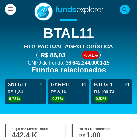
BTAL11
BTG PACTUAL AGRO LOGÍSTICA
R$ 86,03
-0,41%
CNPJ do Fundo:
36.642.244/0001-15
Fundos relacionados
SNLG11
GARE11
BTLG11
R$
1,24
R$
8,16
R$
100,73
9,73%
0,37%
0,52%
Liquidez Média Diária
Último Rendimento
442,4 K
1,00
R$