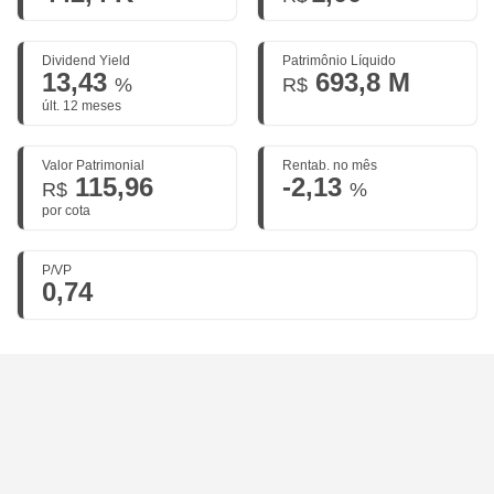
Dividend Yield
Patrimônio Líquido
13,43
693,8 M
%
R$
últ. 12 meses
Valor Patrimonial
Rentab. no mês
115,96
-2,13
R$
%
por cota
P/VP
0,74