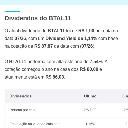
Dividendos do BTAL11
O atual dividendo do
BTAL11
foi de
R$ 1,00
por cota na
data
07/26
, com um
Dividend Yield de 1,14%
com base
na cotação de
R$ 87,87
da data com (
07/26
).
O
BTAL11
performa com alta este ano de
7,54%
. A
cotação começou o ano na casa dos
R$ 80,00
e
atualmente está em
R$ 86,03
.
Dividendos
Último
3 
Retorno por cota
R$ 1,00
R$
Em relação ao valor de cota atual
1,16%
3