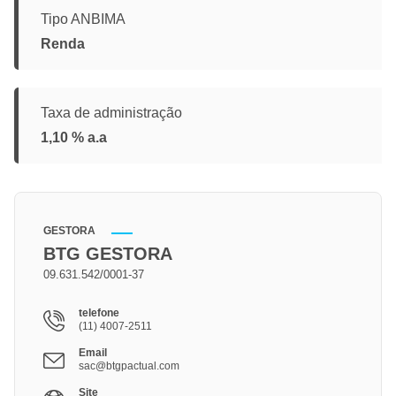
Tipo ANBIMA
Renda
Taxa de administração
1,10 % a.a
GESTORA
BTG GESTORA
09.631.542/0001-37
telefone
(11) 4007-2511
Email
sac@btgpactual.com
Site