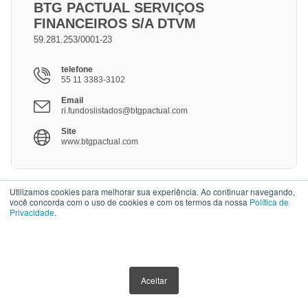
BTG PACTUAL SERVIÇOS
FINANCEIROS S/A DTVM
59.281.253/0001-23
telefone
55 11 3383-3102
Email
ri.fundoslistados@btgpactual.com
Site
www.btgpactual.com
Utilizamos cookies para melhorar sua experiência. Ao continuar navegando,
você concorda com o uso de cookies e com os termos da nossa
Política de
Descrição do BTAL11
Privacidade
.
BTAL11: BTG PACTUAL AGRO LOGÍSTICA
ACESSO RÁPIDO
BTAL11 – Um FII para o Agronegócio
Aceitar