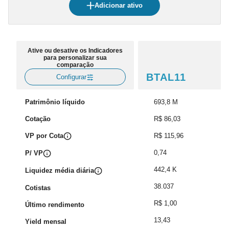
Adicionar ativo
Ative ou desative os Indicadores
para personalizar sua
comparação
BTAL11
Configurar
Patrimônio líquido
693,8 M
Cotação
R$ 86,03
VP por Cota
R$ 115,96
0,74
P/ VP
442,4 K
Liquidez média diária
38.037
Cotistas
R$ 1,00
Último rendimento
13,43
Yield mensal