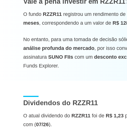
Vale a pena investir
em RZZR11
O fundo
RZZR11
registrou um rendimento de
meses
, correspondendo a um valor de
R$ 12
No entanto, para uma tomada de decisão sóli
análise profunda do mercado
, por isso co
assinatura
SUNO FIIs
com um
desconto exc
Funds Explorer.
Dividendos do RZZR11
O atual dividendo do
RZZR11
foi de
R$ 1,23
p
com (
07/26
).