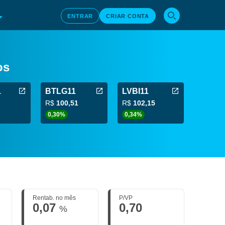
ENTRAR
CRIAR CONTA
os
1
BTLG11
LVBI11
R$
100,51
R$
102,15
0,30%
0,34%
Rentab. no mês
P/VP
0,07
0,70
%