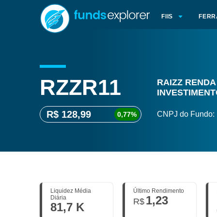
FIIS
FERR
RZZR11
RAIZZ RENDA
INVESTIMENT
R$ 128,99
CNPJ do Fundo:
0,77%
Liquidez Média
Último Rendimento
1,23
Diária
R$
81,7 K