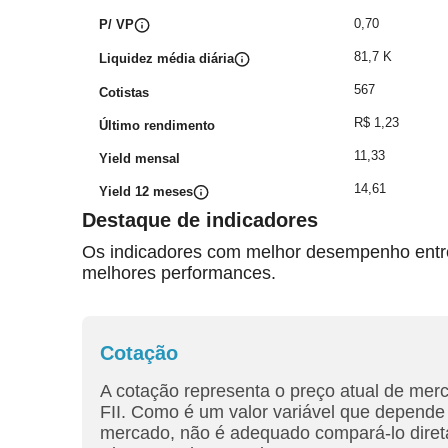
0,70
P/ VP
81,7 K
Liquidez média diária
567
Cotistas
R$ 1,23
Último rendimento
11,33
Yield mensal
14,61
Yield 12 meses
Destaque de indicadores
Os indicadores com melhor desempenho entre 
melhores performances.
Cotação
A cotação representa o preço atual de mer
FII. Como é um valor variável que depende 
mercado, não é adequado compará-lo diret