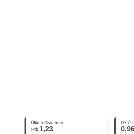
Último Dividendo
DY Últ
1,23
0,9
R$