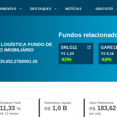
AMENTAS
DESTAQUES
NOTÍCIAS
GRATUITO
Fundos relacionad
 LOGÍSTICA FUNDO DE
SNLG11
GARE1
O IMOBILIÁRIO
R$
1,24
R$
8,16
9,73%
0,37%
35.652.278/0001-28
Dividend Yield
Patrimônio Líquido
Valor Patrimonial
11,33
1,0 B
183,62
%
R$
R$
últ. 12 meses
por cota