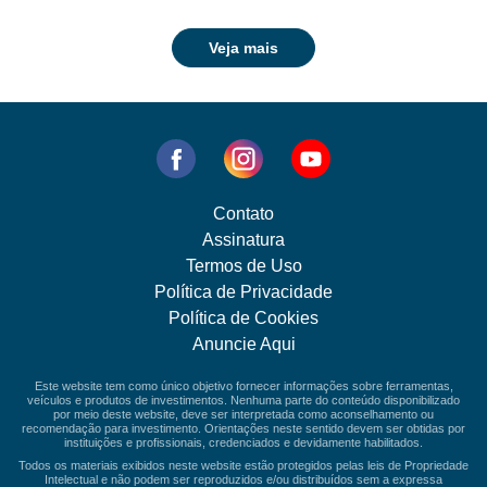
Veja mais
Contato
Assinatura
Termos de Uso
Política de Privacidade
Política de Cookies
Anuncie Aqui
Este website tem como único objetivo fornecer informações sobre ferramentas,
veículos e produtos de investimentos. Nenhuma parte do conteúdo disponibilizado
por meio deste website, deve ser interpretada como aconselhamento ou
recomendação para investimento. Orientações neste sentido devem ser obtidas por
instituições e profissionais, credenciados e devidamente habilitados.
Todos os materiais exibidos neste website estão protegidos pelas leis de Propriedade
Intelectual e não podem ser reproduzidos e/ou distribuídos sem a expressa