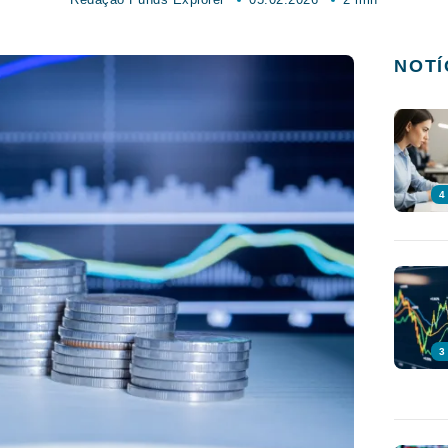
NOTÍ
4
3