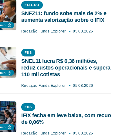
FIAGRO
SNFZ11: fundo sobe mais de 2% e
aumenta valorização sobre o IFIX
 min
Redação Funds Explorer
05.08.2026
FIIS
SNEL11 lucra R$ 6,36 milhões,
reduz custos operacionais e supera
 min
110 mil cotistas
Redação Funds Explorer
05.08.2026
FIIS
IFIX fecha em leve baixa, com recuo
de 0,06%
 min
Redação Funds Explorer
05.08.2026