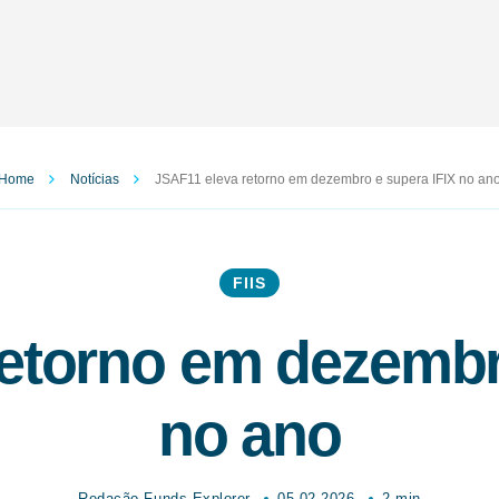
Home
Notícias
JSAF11 eleva retorno em dezembro e supera IFIX no an
FIIS
etorno em dezembr
no ano
Redação Funds Explorer
05.02.2026
2 min