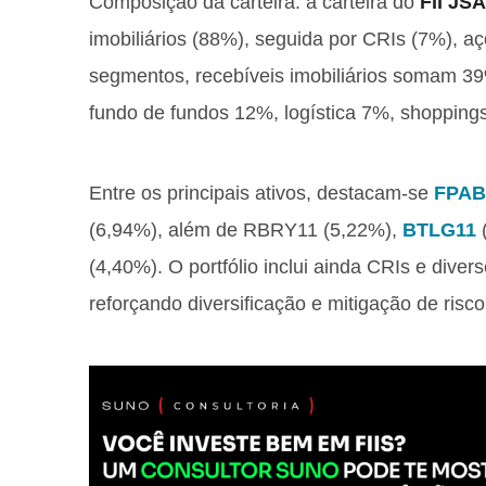
Composição da carteira: a carteira do
FII JS
imobiliários (88%), seguida por CRIs (7%), a
segmentos, recebíveis imobiliários somam 39
fundo de fundos 12%, logística 7%, shoppin
Entre os principais ativos, destacam-se
FPAB
(6,94%), além de RBRY11 (5,22%),
BTLG11
(4,40%). O portfólio inclui ainda CRIs e diver
reforçando diversificação e mitigação de risco