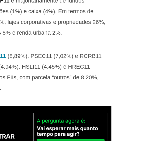
AF11
é majoritariamente de fundos
ções (1%) e caixa (4%). Em termos de
%, lajes corporativas e propriedades 26%,
gs 5% e renda urbana 2%.
11
(8,89%), PSEC11 (7,02%) e RCRB11
(4,94%), HSLI11 (4,45%) e HREC11
sos FIIs, com parcela “outros” de 8,20%,
.