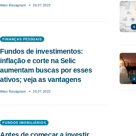
Allan Ravagnani
26.07.2023
6
FINANÇAS PESSOAIS
Fundos de investimentos:
inflação e corte na Selic
aumentam buscas por esses
ativos; veja as vantagens
4
Allan Ravagnani
25.07.2023
FUNDOS IMOBILIÁRIOS
Antes de começar a investir,