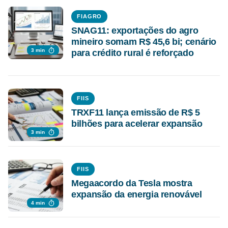
FIAGRO
SNAG11: exportações do agro
mineiro somam R$ 45,6 bi; cenário
3 min
para crédito rural é reforçado
FIIS
TRXF11 lança emissão de R$ 5
bilhões para acelerar expansão
3 min
FIIS
Megaacordo da Tesla mostra
expansão da energia renovável
4 min