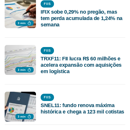
FIIS
IFIX sobe 0,29% no pregão, mas
tem perda acumulada de 1,24% na
3 min
semana
FIIS
TRXF11: FII lucra R$ 60 milhões e
acelera expansão com aquisições
3 min
em logística
FIIS
SNEL11: fundo renova máxima
histórica e chega a 123 mil cotistas
3 min