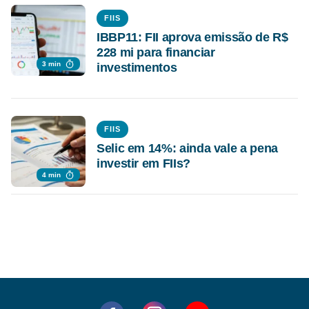
FIIS
IBBP11: FII aprova emissão de R$
228 mi para financiar
3 min
investimentos
FIIS
Selic em 14%: ainda vale a pena
investir em FIIs?
4 min