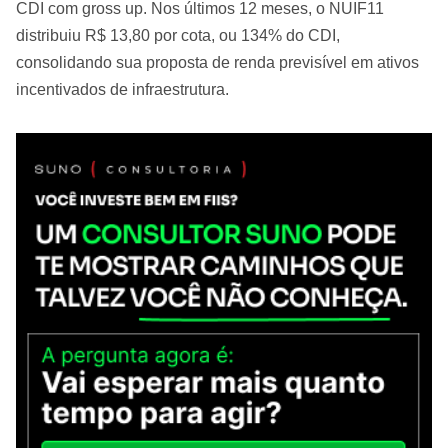
CDI com gross up. Nos últimos 12 meses, o NUIF11
distribuiu R$ 13,80 por cota, ou 134% do CDI,
consolidando sua proposta de renda previsível em ativos
incentivados de infraestrutura.