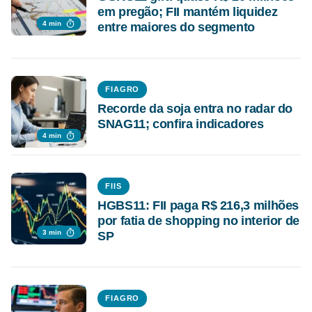
em pregão; FII mantém liquidez
4 min
entre maiores do segmento
FIAGRO
Recorde da soja entra no radar do
SNAG11; confira indicadores
4 min
FIIS
HGBS11: FII paga R$ 216,3 milhões
por fatia de shopping no interior de
3 min
SP
FIAGRO