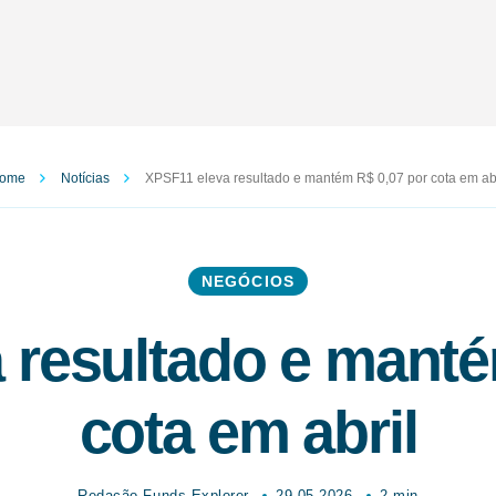
ome
Notícias
XPSF11 eleva resultado e mantém R$ 0,07 por cota em abr
NEGÓCIOS
 resultado e manté
cota em abril
Redação Funds Explorer
29.05.2026
2 min