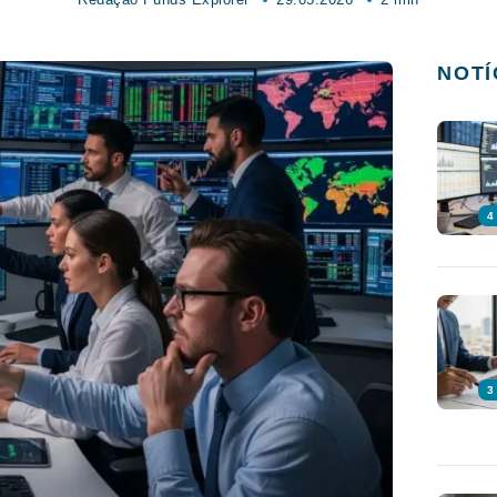
NOTÍ
4
3