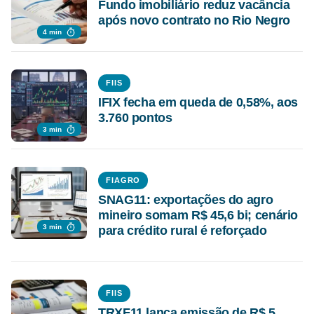
Fundo imobiliário reduz vacância
após novo contrato no Rio Negro
4 min
FIIS
IFIX fecha em queda de 0,58%, aos
3.760 pontos
3 min
FIAGRO
SNAG11: exportações do agro
mineiro somam R$ 45,6 bi; cenário
3 min
para crédito rural é reforçado
FIIS
TRXF11 lança emissão de R$ 5