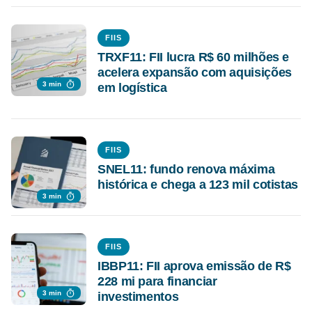
FIIS
TRXF11: FII lucra R$ 60 milhões e
acelera expansão com aquisições
3 min
em logística
FIIS
SNEL11: fundo renova máxima
histórica e chega a 123 mil cotistas
3 min
FIIS
IBBP11: FII aprova emissão de R$
228 mi para financiar
3 min
investimentos