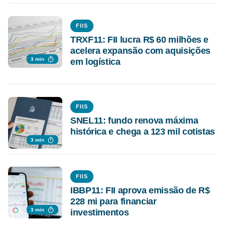
FIIS
TRXF11: FII lucra R$ 60 milhões e
acelera expansão com aquisições
3 min
em logística
FIIS
SNEL11: fundo renova máxima
histórica e chega a 123 mil cotistas
3 min
FIIS
IBBP11: FII aprova emissão de R$
228 mi para financiar
3 min
investimentos