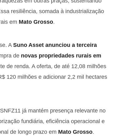
fraquezas em outras praças, sustentando
ssa resiliência, somada à industrialização
urais em
Mato Grosso
.
se. A
Suno Asset anunciou a terceira
ompra de
novas propriedades rurais em
e de renda. A oferta, de até 12,08 milhões
R$ 120 milhões e adicionar 2,2 mil hectares
 SNFZ11 já mantém presença relevante no
ização fundiária, eficiência operacional e
ional de longo prazo em
Mato Grosso
.