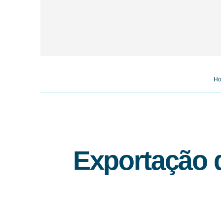
H
Exportação 