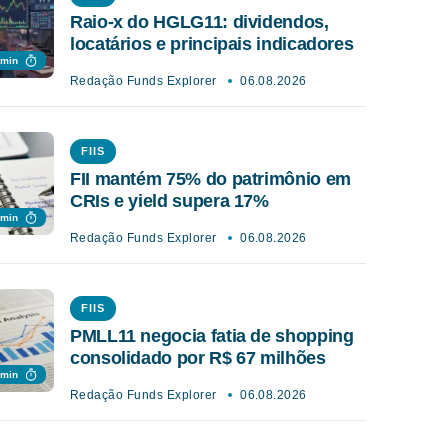
Raio-x do HGLG11: dividendos,
locatários e principais indicadores
 min
Redação Funds Explorer
06.08.2026
FIIS
FII mantém 75% do patrimônio em
CRIs e yield supera 17%
 min
Redação Funds Explorer
06.08.2026
FIIS
PMLL11 negocia fatia de shopping
consolidado por R$ 67 milhões
 min
Redação Funds Explorer
06.08.2026