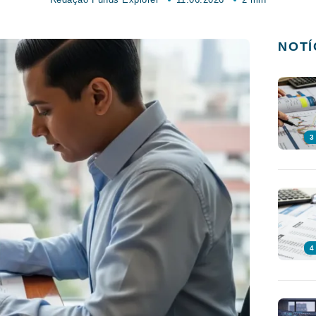
NOTÍ
3
4