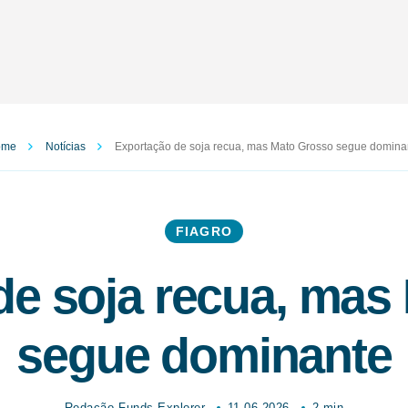
ome
Notícias
Exportação de soja recua, mas Mato Grosso segue domina
FIAGRO
de soja recua, mas
segue dominante
Redação Funds Explorer
11.06.2026
2 min