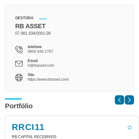
GESTORA
RB ASSET
07.981.934/0001-09
telefone
0800 940 2707
Email
ri@rbasset.com
Site
https://www.rbasset.com/
Portfólio
RRCI11
RB CAPITAL RECEBÍVEIS