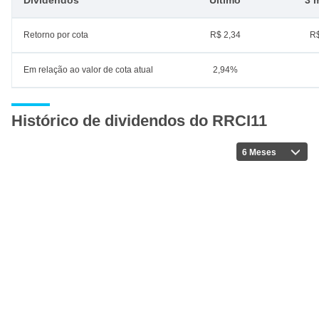
Dividendos
Último
3 
Retorno por cota
R$ 2,34
R$
Em relação ao valor de cota atual
2,94%
Histórico de dividendos do RRCI11
6 Meses