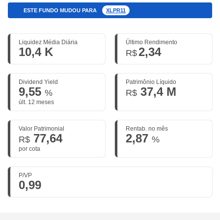
ESTE FUNDO MUDOU PARA
XLPR11
Liquidez Média Diária
Último Rendimento
10,4 K
2,34
R$
Dividend Yield
Patrimônio Líquido
9,55
37,4 M
%
R$
últ. 12 meses
Valor Patrimonial
Rentab. no mês
77,64
2,87
R$
%
por cota
P/VP
0,99