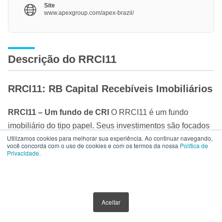
Site
www.apexgroup.com/apex-brazil/
Descrição do RRCI11
RRCI11: RB Capital Recebíveis Imobiliários
RRCI11 – Um fundo de CRI
O RRCI11 é um fundo
imobiliário do tipo papel. Seus investimentos são focados
Utilizamos cookies para melhorar sua experiência. Ao continuar navegando,
em títulos de dívida imobiliária e outros valores
você concorda com o uso de cookies e com os termos da nossa
Política de
mobiliários. Dentre os títulos permitidos, os mais comuns
Privacidade
.
são os certificados de recebíveis imobiliários (CRI). O
RCCI11
é um fundo de investimento imobiliário do tipo
ANBIMA renda gestão ativa de segmento de títulos e
ACESSO RÁPIDO
Aceitar
valores mobiliários. É constituído sob a forma de
condomínio fechado, regido pelo seu regulamento e pelas