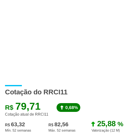
A
Cotação do RRCI11
79,71
R$
0,68%
Cotação atual de RRCI11
25,88
%
63,32
82,56
R$
R$
Mín. 52 semanas
Máx. 52 semanas
Valorização (12 M
)