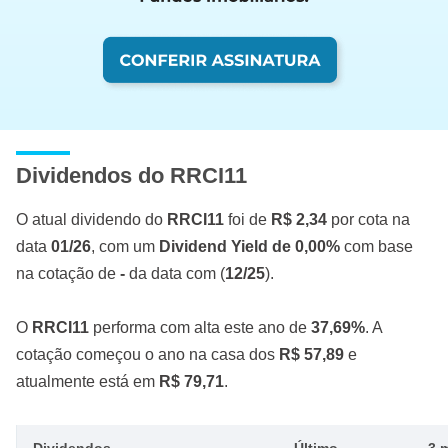
Dividendos do RRCI11
O atual dividendo do
RRCI11
foi de
R$ 2,34
por cota na
data
01/26
, com um
Dividend Yield de 0,00%
com base
na cotação de
-
da data com (
12/25
).
O
RRCI11
performa com alta este ano de
37,69%
. A
cotação começou o ano na casa dos
R$ 57,89
e
atualmente está em
R$ 79,71
.