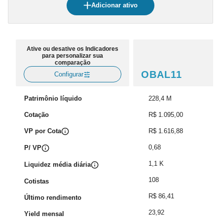
Adicionar ativo
Ative ou desative os Indicadores
para personalizar sua
comparação
OBAL11
Configurar
Patrimônio líquido
228,4 M
Cotação
R$ 1.095,00
VP por Cota
R$ 1.616,88
0,68
P/ VP
1,1 K
Liquidez média diária
108
Cotistas
R$ 86,41
Último rendimento
23,92
Yield mensal