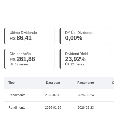
Último Dividendo
DY Últ. Dividendo
86,41
0,00%
R$
Div. por Ação
Dividend Yield
261,88
23,92%
R$
Últ. 12 meses
Últ. 12 meses
Tipo
Data com
Pagamento
C
Rendimento
2026-07-16
2026-08-24
Rendimento
2026-01-16
2026-02-23