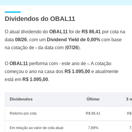
Dividendos do OBAL11
O atual dividendo do
OBAL11
foi de
R$ 86,41
por cota na
data
08/26
, com um
Dividend Yield de 0,00%
com base
na cotação de
-
da data com (
07/26
).
O
OBAL11
performa com - este ano de
-
. A cotação
começou o ano na casa dos
R$ 1.095,00
e atualmente
está em
R$ 1.095,00
.
Dividendos
Último
3 
Retorno por cota
R$ 86,41
R$
Em relação ao valor de cota atual
7,89%
7