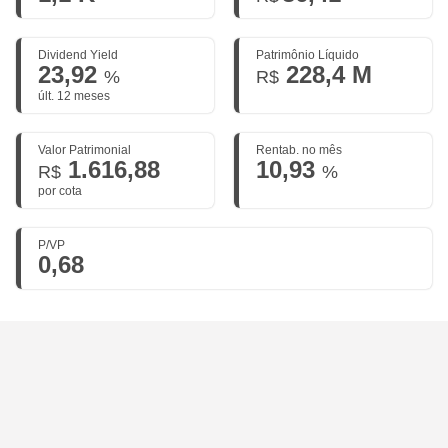
Dividend Yield
Patrimônio Líquido
23,92
228,4 M
%
R$
últ. 12 meses
Valor Patrimonial
Rentab. no mês
1.616,88
10,93
R$
%
por cota
P/VP
0,68