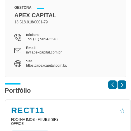
GESTORA
APEX CAPITAL
13.518.918/0001-79
telefone
+55 (11) 5054-5540
Email
ri@apexcapital.com.br
Site
https://apexcapital.com.br/
Portfólio
RECT11
FDO INV IMOB - FII UBS (BR)
OFFICE