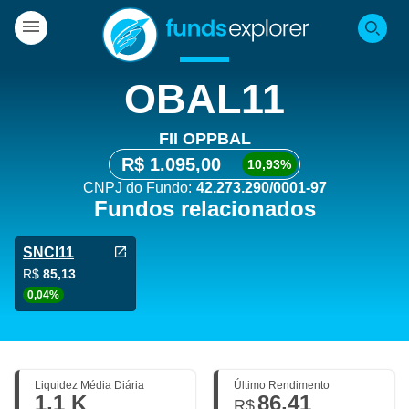
OBAL11
FII OPPBAL
R$ 1.095,00
10,93%
CNPJ do Fundo:
42.273.290/0001-97
Fundos relacionados
SNCI11
R$
85,13
0,04%
Liquidez Média Diária
Último Rendimento
1,1 K
86,41
R$