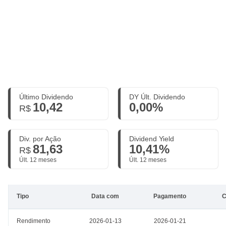
Último Dividendo
DY Últ. Dividendo
10,42
0,00%
R$
Div. por Ação
Dividend Yield
81,63
10,41%
R$
Últ. 12 meses
Últ. 12 meses
Tipo
Data com
Pagamento
C
Rendimento
2026-01-13
2026-01-21