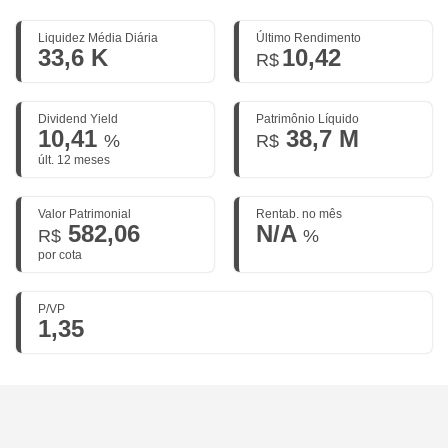
Liquidez Média Diária
Último Rendimento
33,6 K
10,42
R$
Dividend Yield
Patrimônio Líquido
10,41
38,7 M
%
R$
últ. 12 meses
Valor Patrimonial
Rentab. no mês
582,06
N/A
R$
%
por cota
P/VP
1,35