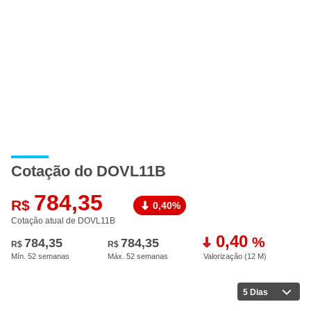
A
Cotação do DOVL11B
784,35
R$
0,40%
Cotação atual de DOVL11B
0,40
%
784,35
784,35
R$
R$
Mín. 52 semanas
Máx. 52 semanas
Valorização (12 M
)
5 Dias