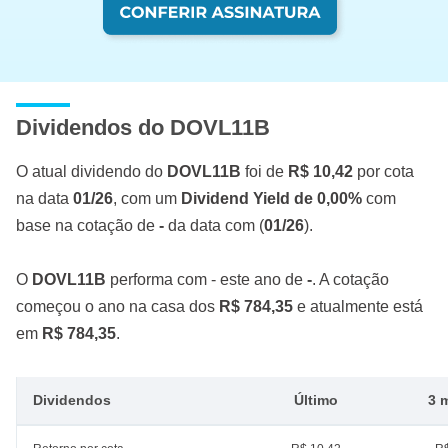
Dividendos do DOVL11B
O atual dividendo do
DOVL11B
foi de
R$ 10,42
por cota
na data
01/26
, com um
Dividend Yield de 0,00%
com
base na cotação de
-
da data com (
01/26
).
O
DOVL11B
performa com - este ano de
-
. A cotação
começou o ano na casa dos
R$ 784,35
e atualmente está
em
R$ 784,35
.
Dividendos
Último
3 