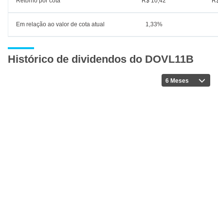
Retorno por cota
R$ 10,42
R$
Em relação ao valor de cota atual
1,33%
Histórico de dividendos do DOVL11B
6 Meses