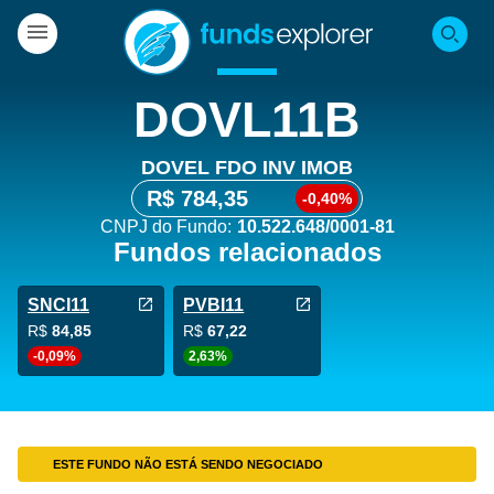
DOVL11B
DOVEL FDO INV IMOB
R$ 784,35
-0,40%
CNPJ do Fundo:
10.522.648/0001-81
Fundos relacionados
SNCI11
PVBI11
R$
84,85
R$
67,22
-0,09%
2,63%
ESTE FUNDO NÃO ESTÁ SENDO NEGOCIADO