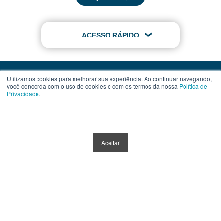
ACESSO RÁPIDO
Utilizamos cookies para melhorar sua experiência. Ao continuar navegando,
você concorda com o uso de cookies e com os termos da nossa
Política de
Privacidade
.
Contato
Assinatura
Termos de Uso
Aceitar
Política de Privacidade
Política de Cookies
Anuncie Aqui
Este website tem como único objetivo fornecer informações sobre ferramentas,
veículos e produtos de investimentos. Nenhuma parte do conteúdo disponibilizado
por meio deste website, deve ser interpretada como aconselhamento ou
recomendação para investimento. Orientações neste sentido devem ser obtidas por
instituições e profissionais, credenciados e devidamente habilitados.