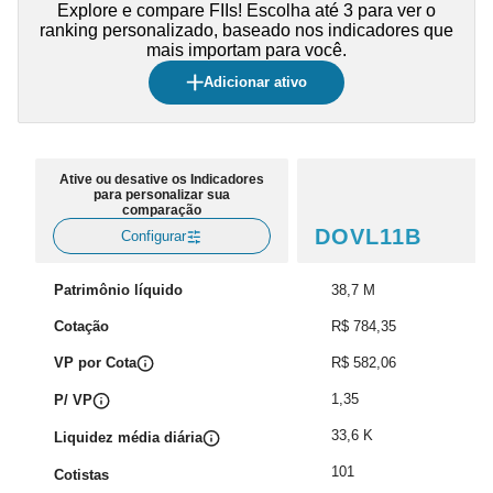
Explore e compare FIIs! Escolha até 3 para ver o
ranking personalizado, baseado nos indicadores que
mais importam para você.
Adicionar ativo
Ative ou desative os Indicadores
para personalizar sua
comparação
DOVL11B
Configurar
Patrimônio líquido
38,7 M
Cotação
R$ 784,35
VP por Cota
R$ 582,06
1,35
P/ VP
33,6 K
Liquidez média diária
101
Cotistas