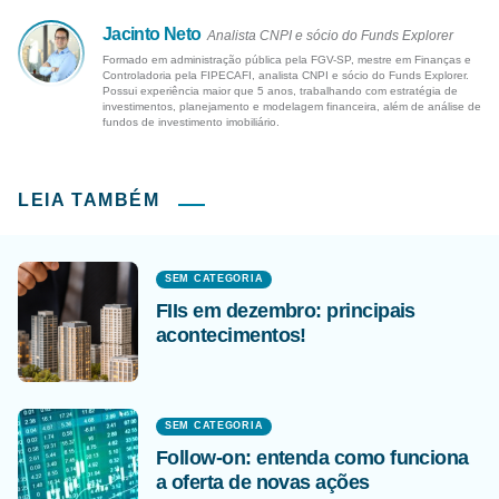
Jacinto Neto
Analista CNPI e sócio do Funds Explorer
Formado em administração pública pela FGV-SP, mestre em Finanças e
Controladoria pela FIPECAFI, analista CNPI e sócio do Funds Explorer.
Possui experiência maior que 5 anos, trabalhando com estratégia de
investimentos, planejamento e modelagem financeira, além de análise de
fundos de investimento imobiliário.
LEIA TAMBÉM
SEM CATEGORIA
FIIs em dezembro: principais
acontecimentos!
SEM CATEGORIA
Follow-on: entenda como funciona
a oferta de novas ações