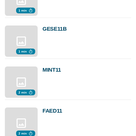
1 min
GESE11B
1 min
MINT11
2 min
FAED11
2 min