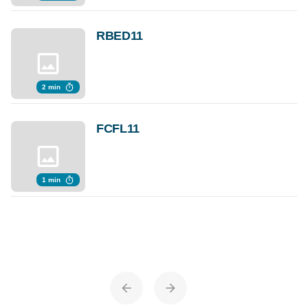
RBED11
2 min
FCFL11
1 min