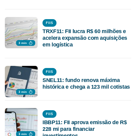
FIIS
TRXF11: FII lucra R$ 60 milhões e
acelera expansão com aquisições
3 min
em logística
FIIS
SNEL11: fundo renova máxima
histórica e chega a 123 mil cotistas
3 min
FIIS
IBBP11: FII aprova emissão de R$
228 mi para financiar
3 min
investimentos