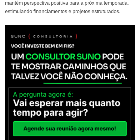
mantém perspectiva positiva para a próxima temporada,
estimulando financiamentos e projetos estruturados.