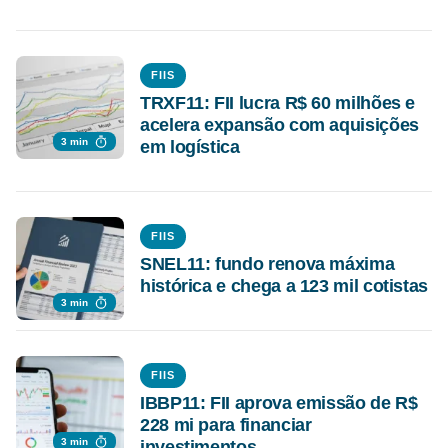
FIIS
TRXF11: FII lucra R$ 60 milhões e
acelera expansão com aquisições
3 min
em logística
FIIS
SNEL11: fundo renova máxima
histórica e chega a 123 mil cotistas
3 min
FIIS
IBBP11: FII aprova emissão de R$
228 mi para financiar
3 min
investimentos