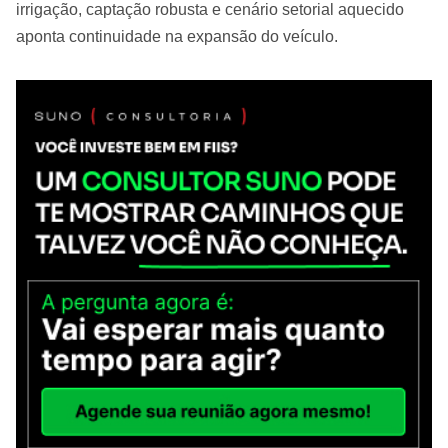
irrigação, captação robusta e cenário setorial aquecido
aponta continuidade na expansão do veículo.