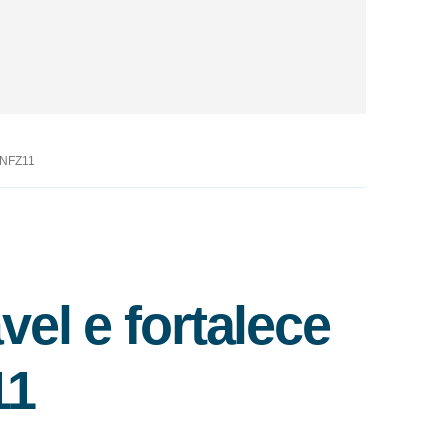
 SNFZ11
el e fortalece
11