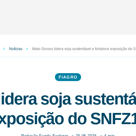
Notícias
Mato Grosso lidera soja sustentável e fortalece exposição do
FIAGRO
idera soja sustentáv
xposição do SNFZ
Redação Funds Explorer
25.06.2026
4 min