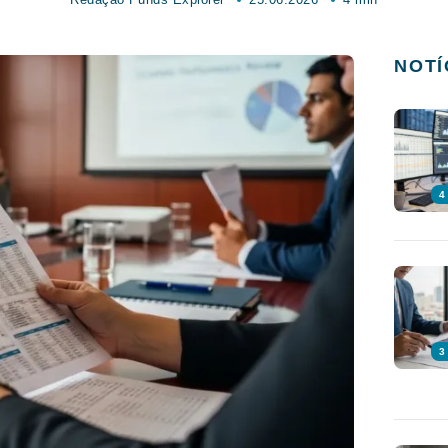
NOTÍ
4
3