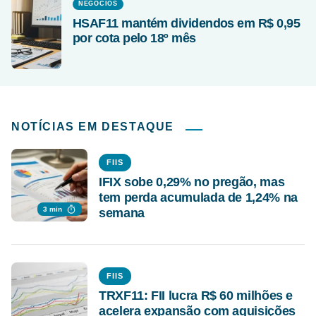
NEGÓCIOS
HSAF11 mantém dividendos em R$ 0,95
por cota pelo 18º mês
NOTÍCIAS EM DESTAQUE
FIIS
IFIX sobe 0,29% no pregão, mas
tem perda acumulada de 1,24% na
3 min
semana
FIIS
TRXF11: FII lucra R$ 60 milhões e
acelera expansão com aquisições