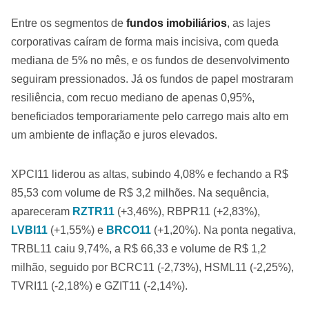
Entre os segmentos de
fundos imobiliários
, as lajes
corporativas caíram de forma mais incisiva, com queda
mediana de 5% no mês, e os fundos de desenvolvimento
seguiram pressionados. Já os fundos de papel mostraram
resiliência, com recuo mediano de apenas 0,95%,
beneficiados temporariamente pelo carrego mais alto em
um ambiente de inflação e juros elevados.
XPCI11 liderou as altas, subindo 4,08% e fechando a R$
85,53 com volume de R$ 3,2 milhões. Na sequência,
apareceram
RZTR11
(+3,46%), RBPR11 (+2,83%),
LVBI11
(+1,55%) e
BRCO11
(+1,20%). Na ponta negativa,
TRBL11 caiu 9,74%, a R$ 66,33 e volume de R$ 1,2
milhão, seguido por BCRC11 (-2,73%), HSML11 (-2,25%),
TVRI11 (-2,18%) e GZIT11 (-2,14%).