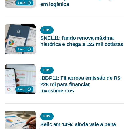
3 min
em logística
FIIS
SNEL11: fundo renova máxima
histórica e chega a 123 mil cotistas
3 min
FIIS
IBBP11: FII aprova emissão de R$
228 mi para financiar
3 min
investimentos
FIIS
Selic em 14%: ainda vale a pena