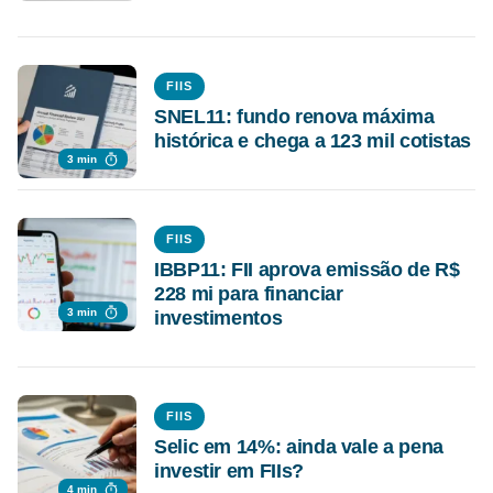
FIIS
SNEL11: fundo renova máxima
histórica e chega a 123 mil cotistas
3 min
FIIS
IBBP11: FII aprova emissão de R$
228 mi para financiar
3 min
investimentos
FIIS
Selic em 14%: ainda vale a pena
investir em FIIs?
4 min