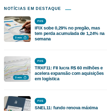
NOTÍCIAS EM DESTAQUE
FIIS
IFIX sobe 0,29% no pregão, mas
tem perda acumulada de 1,24% na
3 min
semana
FIIS
TRXF11: FII lucra R$ 60 milhões e
acelera expansão com aquisições
3 min
em logística
FIIS
SNEL11: fundo renova máxima