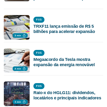
FIIS
TRXF11 lança emissão de R$ 5
bilhões para acelerar expansão
3 min
FIIS
Megaacordo da Tesla mostra
expansão da energia renovável
4 min
FIIS
Raio-x do HGLG11: dividendos,
locatários e principais indicadores
3 min