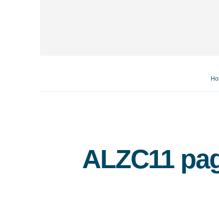
Ho
ALZC11 pag