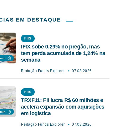
CIAS EM DESTAQUE
FIIS
IFIX sobe 0,29% no pregão, mas
tem perda acumulada de 1,24% na
 min
semana
Redação Funds Explorer
07.08.2026
FIIS
TRXF11: FII lucra R$ 60 milhões e
acelera expansão com aquisições
 min
em logística
Redação Funds Explorer
07.08.2026