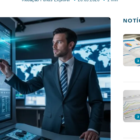
NOTÍ
3
3