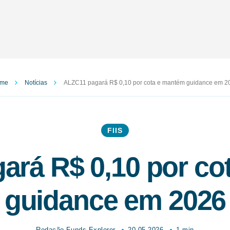
me
Notícias
ALZC11 pagará R$ 0,10 por cota e mantém guidance em 2
FIIS
ará R$ 0,10 por co
guidance em 2026
Redação Funds Explorer
20.05.2026
1 min