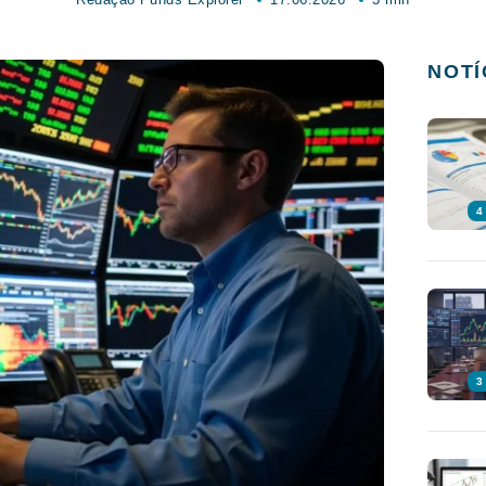
NOTÍ
4
3