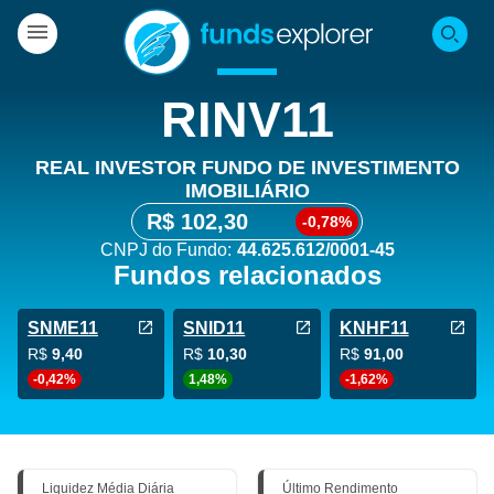
RINV11
REAL INVESTOR FUNDO DE INVESTIMENTO
IMOBILIÁRIO
R$ 102,30
-0,78%
CNPJ do Fundo:
44.625.612/0001-45
Fundos relacionados
SNME11
SNID11
KNHF11
R$
9,40
R$
10,30
R$
91,00
-0,42%
1,48%
-1,62%
Liquidez Média Diária
Último Rendimento