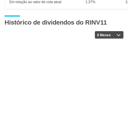
Em relação ao valor de cota atual
1,37%
3
Histórico de dividendos do RINV11
6 Meses