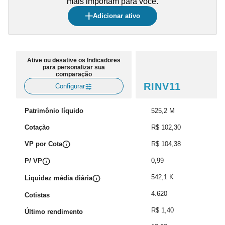
mais importam para você.
Adicionar ativo
Ative ou desative os Indicadores
para personalizar sua
comparação
RINV11
Configurar
Patrimônio líquido
525,2 M
Cotação
R$ 102,30
VP por Cota
R$ 104,38
0,99
P/ VP
542,1 K
Liquidez média diária
4.620
Cotistas
R$ 1,40
Último rendimento