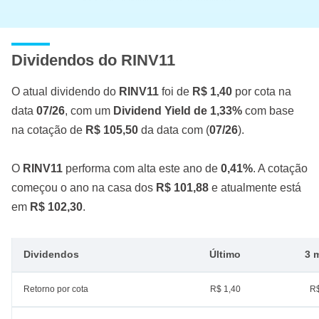
Dividendos do RINV11
O atual dividendo do
RINV11
foi de
R$ 1,40
por cota na
data
07/26
, com um
Dividend Yield de 1,33%
com base
na cotação de
R$ 105,50
da data com (
07/26
).
O
RINV11
performa com alta este ano de
0,41%
. A cotação
começou o ano na casa dos
R$ 101,88
e atualmente está
em
R$ 102,30
.
Dividendos
Último
3 
Retorno por cota
R$ 1,40
R$