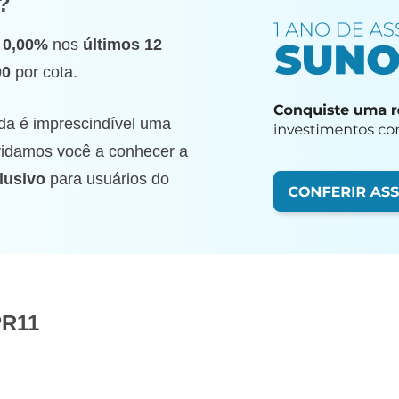
?
e
0,00%
nos
últimos 12
00
por cota.
da é imprescindível uma
nvidamos você a conhecer a
lusivo
para usuários do
PR11