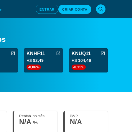
ENTRAR
CRIAR CONTA
os
KNHF11
KNUQ11
R$
92,49
R$
104,46
-0,06%
-0,11%
Rentab. no mês
P/VP
N/A
N/A
%