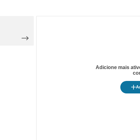
Adicione mais ativ
co
Ad