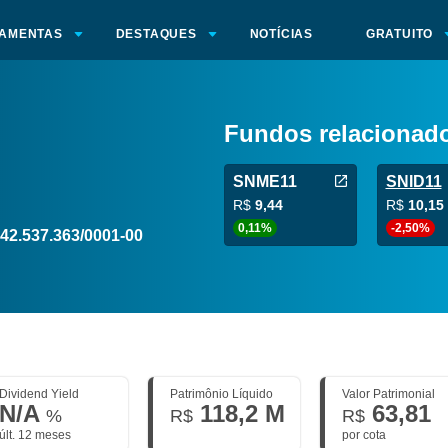
AMENTAS
DESTAQUES
NOTÍCIAS
GRATUITO
Fundos relacionad
SNME11
SNID11
R$
9,44
R$
10,15
0,11%
-2,50%
42.537.363/0001-00
Dividend Yield
Patrimônio Líquido
Valor Patrimonial
N/A
118,2 M
63,81
%
R$
R$
últ. 12 meses
por cota