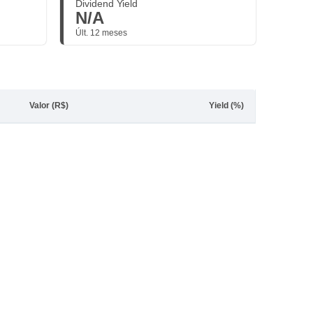
Dividend Yield
N/A
Últ. 12 meses
Valor (R$)
Yield (%)