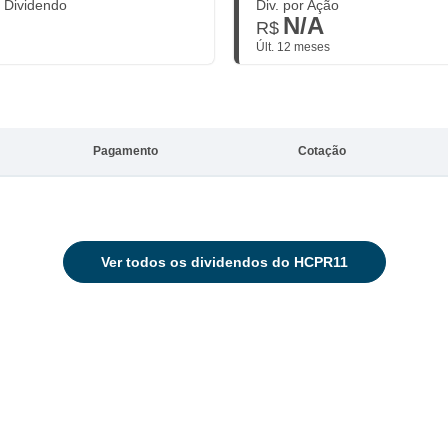
. Dividendo
Div. por Ação
N/A
R$
Últ. 12 meses
Pagamento
Cotação
Ver
todos os dividendos do HCPR11