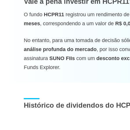
Vale a pena investir
em HCPR11
O fundo
HCPR11
registrou um rendimento d
meses
, correspondendo a um valor de
R$ 0,
No entanto, para uma tomada de decisão sóli
análise profunda do mercado
, por isso co
assinatura
SUNO FIIs
com um
desconto exc
Funds Explorer.
Histórico de dividendos do HC