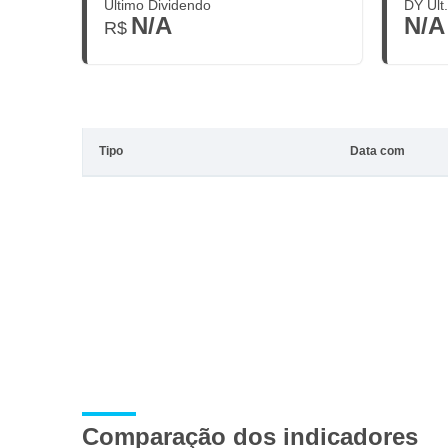
Último Dividendo
DY Últ
N/A
N/A
R$
Tipo
Data com
Comparação dos indicadores