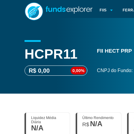
FIIS
FERR
HCPR11
FII HECT PRP
R$ 0,00
CNPJ do Fundo:
0,00%
Liquidez Média
Último Rendimento
N/A
Diária
R$
N/A