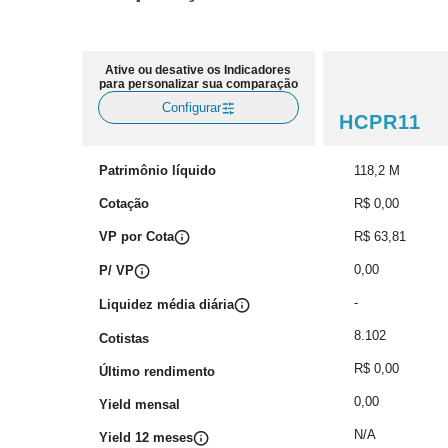
Ative ou desative os Indicadores
para personalizar sua comparação
Configurar
HCPR11
Patrimônio líquido
118,2 M
Cotação
R$ 0,00
VP por Cota
R$ 63,81
0,00
P/ VP
-
Liquidez média diária
8.102
Cotistas
R$ 0,00
Último rendimento
0,00
Yield mensal
N/A
Yield 12 meses