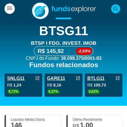
BTSG11
BTSP I FDO. INVEST. IMOB
R$ 145,92
-2,69%
CNPJ do Fundo:
36.098.375/0001-83
Fundos relacionados
SNLG11
GARE11
BTLG11
R$
1,24
R$
8,16
R$
100,73
9,73%
0,37%
0,52%
Liquidez Média Diária
Último Rendimento
146
1,00
R$