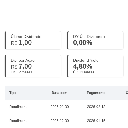
Último Dividendo
DY Últ. Dividendo
1,00
0,00%
R$
Div. por Ação
Dividend Yield
7,00
4,80%
R$
Últ. 12 meses
Últ. 12 meses
Tipo
Data com
Pagamento
C
Rendimento
2026-01-30
2026-02-13
Rendimento
2025-12-30
2026-01-15