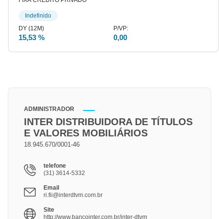
FIXA CRÉDITO PRIVADO
Indefinido
15,53 %
0,00
ADMINISTRADOR
INTER DISTRIBUIDORA DE TÍTULOS
E VALORES MOBILIÁRIOS
18.945.670/0001-46
telefone
(31) 3614-5332
Email
ri.fii@interdtvm.com.br
Site
http://www.bancointer.com.br/inter-dtvm