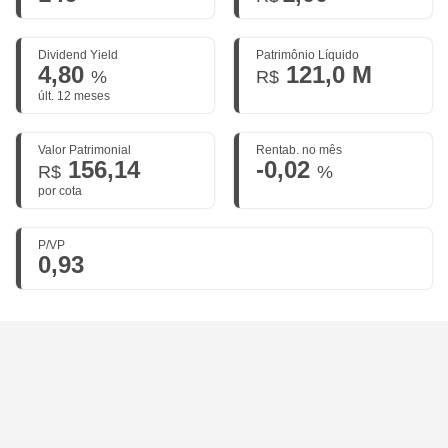
Dividend Yield
Patrimônio Líquido
4,80
121,0 M
%
R$
últ. 12 meses
Valor Patrimonial
Rentab. no mês
156,14
-0,02
R$
%
por cota
P/VP
0,93