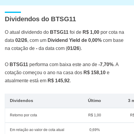
Dividendos do BTSG11
O atual dividendo do
BTSG11
foi de
R$ 1,00
por cota na
data
02/26
, com um
Dividend Yield de 0,00%
com base
na cotação de
-
da data com (
01/26
).
O
BTSG11
performa com baixa este ano de
-7,70%
. A
cotação começou o ano na casa dos
R$ 158,10
e
atualmente está em
R$ 145,92
.
Dividendos
Último
3 
Retorno por cota
R$ 1,00
R$
Em relação ao valor de cota atual
0,69%