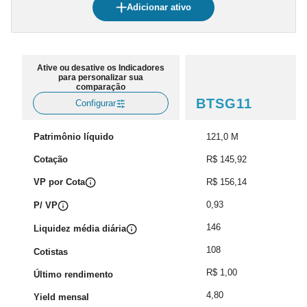
Adicionar ativo
Ative ou desative os Indicadores
para personalizar sua
comparação
BTSG11
Configurar
Patrimônio líquido
121,0 M
Cotação
R$ 145,92
VP por Cota
R$ 156,14
0,93
P/ VP
146
Liquidez média diária
108
Cotistas
R$ 1,00
Último rendimento
4,80
Yield mensal