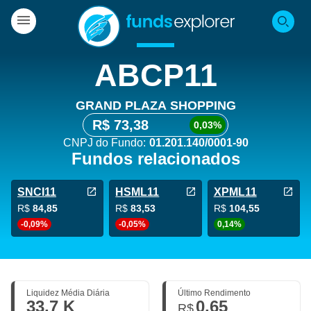
ABCP11
GRAND PLAZA SHOPPING
R$ 73,38
0,03%
CNPJ do Fundo:
01.201.140/0001-90
Fundos relacionados
SNCI11
HSML11
XPML11
R$
84,85
R$
83,53
R$
104,55
-0,09%
-0,05%
0,14%
Liquidez Média Diária
Último Rendimento
33,7 K
0,65
R$