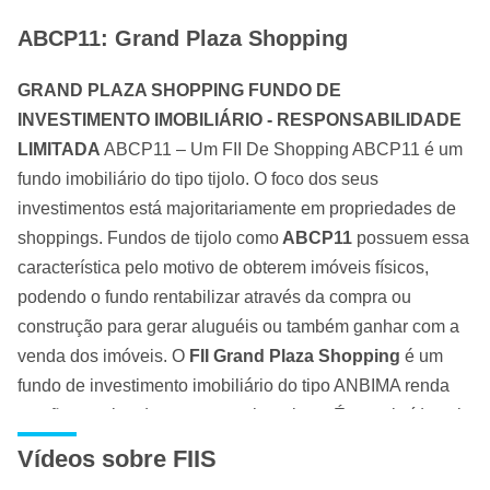
ABCP11: Grand Plaza Shopping
GRAND PLAZA SHOPPING FUNDO DE
INVESTIMENTO IMOBILIÁRIO - RESPONSABILIDADE
LIMITADA
ABCP11 – Um FII De Shopping ABCP11 é um
fundo imobiliário do tipo tijolo. O foco dos seus
investimentos está majoritariamente em propriedades de
shoppings. Fundos de tijolo como
ABCP11
possuem essa
característica pelo motivo de obterem imóveis físicos,
podendo o fundo rentabilizar através da compra ou
construção para gerar aluguéis ou também ganhar com a
venda dos imóveis. O
FII Grand Plaza Shopping
é um
fundo de investimento imobiliário do tipo ANBIMA renda
gestão passiva de segmento shoppings. É constituído sob
a forma de condomínio fechado, com prazo de duração
Vídeos sobre FIIS
indeterminado, sendo regido por seu regulamento e pelas