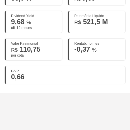
Dividend Yield
Patrimônio Líquido
9,68
521,5 M
%
R$
últ. 12 meses
Valor Patrimonial
Rentab. no mês
110,75
-0,37
R$
%
por cota
P/VP
0,66