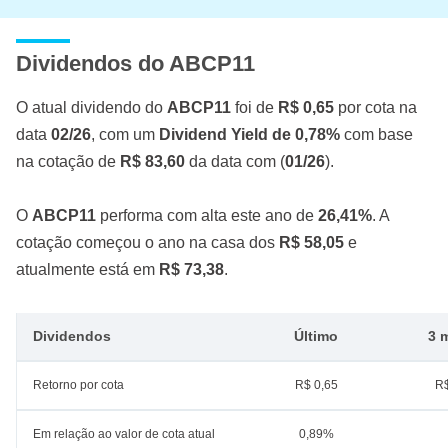
Dividendos do ABCP11
O atual dividendo do
ABCP11
foi de
R$ 0,65
por cota na
data
02/26
, com um
Dividend Yield de 0,78%
com base
na cotação de
R$ 83,60
da data com (
01/26
).
O
ABCP11
performa com alta este ano de
26,41%
. A
cotação começou o ano na casa dos
R$ 58,05
e
atualmente está em
R$ 73,38
.
Dividendos
Último
3 
Retorno por cota
R$ 0,65
R$
Em relação ao valor de cota atual
0,89%