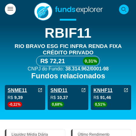
RBIF11
RIO BRAVO ESG FIC INFRA RENDA FIXA
CRÉDITO PRIVADO
R$ 72,21
0,31%
CNPJ do Fundo:
38.314.962/0001-98
Fundos relacionados
SNME11
SNID11
KNHF11
R$
9,39
R$
10,37
R$
91,46
-0,11%
0,68%
0,51%
Liquidez Média Diária
Último Rendimento