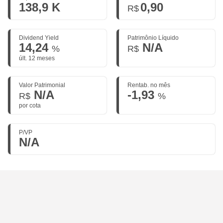
138,9 K
0,90
R$
Dividend Yield
Patrimônio Líquido
14,24
N/A
%
R$
últ. 12 meses
Valor Patrimonial
Rentab. no mês
N/A
-1,93
R$
%
por cota
P/VP
N/A