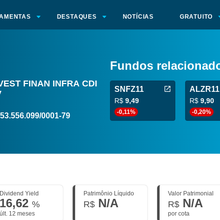
AMENTAS
DESTAQUES
NOTÍCIAS
GRATUITO
Fundos relacionad
NVEST FINAN INFRA CDI
SNFZ11
ALZR11
V
R$
9,49
R$
9,90
-0,11%
-0,20%
53.556.099/0001-79
Dividend Yield
Patrimônio Líquido
Valor Patrimonial
16,62
N/A
N/A
%
R$
R$
últ. 12 meses
por cota