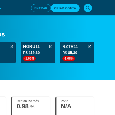
ENTRAR
CRIAR CONTA
os
HGRU11
RZTR11
R$
119,60
R$
85,30
-1,65%
-1,08%
Rentab. no mês
P/VP
0,98
N/A
%