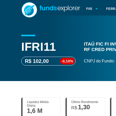
FIIS
FERR
IFRI11
ITAÚ FIC FI I
RF CRED PRI
R$ 102,00
CNPJ do Fundo:
-0,10%
Liquidez Média
Último Rendimento
1,30
Diária
R$
1,6 M