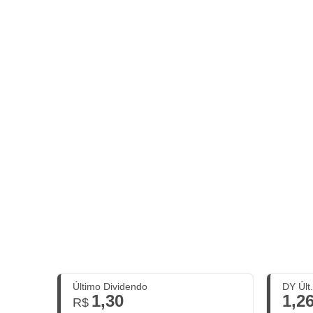
Último Dividendo
DY Últ
1,30
1,2
R$