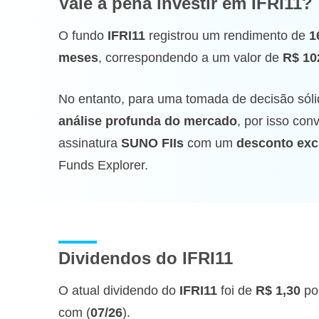
Vale a pena investir
em IFRI11?
O fundo
IFRI11
registrou um rendimento de
1
meses
, correspondendo a um valor de
R$ 10
No entanto, para uma tomada de decisão sóli
análise profunda do mercado
, por isso co
assinatura
SUNO FIIs
com um
desconto exc
Funds Explorer.
Dividendos do IFRI11
O atual dividendo do
IFRI11
foi de
R$ 1,30
po
com (
07/26
).