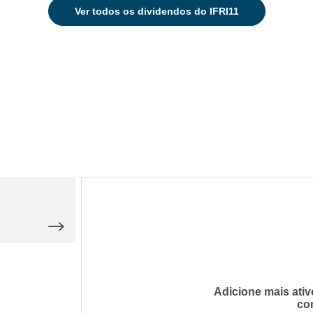
Ver
todos os dividendos do IFRI11
Adicione mais ativ
co